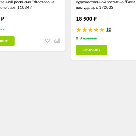
венной росписью "Жостово на
художественной росписью "Гжел
оне", арт. 110347
желудь, арт. 170003
0
18 500
₽
₽
чии
(16)
В наличии
ЗИНУ
В КОРЗИНУ