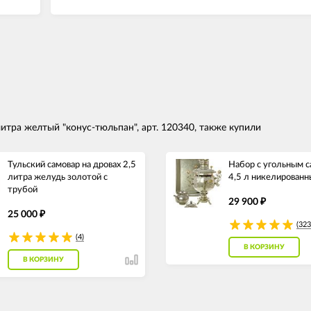
итра желтый "конус-тюльпан", арт. 120340, также купили
Тульский самовар на дровах 2,5
Набор с угольным 
литра желудь золотой с
4,5 л никелирован
трубой
29 900
₽
25 000
₽
(323
(4)
В КОРЗИНУ
В КОРЗИНУ