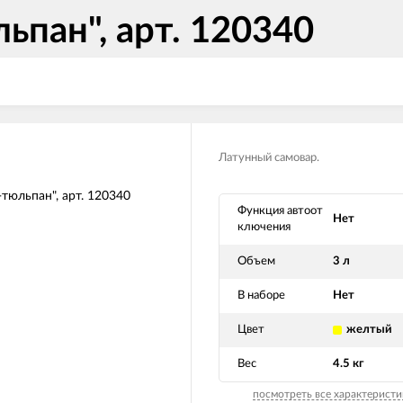
ьпан", арт. 120340
Латунный самовар.
Функция автоот
Нет
ключения
Объем
3 л
В наборе
Нет
Цвет
желтый
Вес
4.5 кг
посмотреть все характеристи