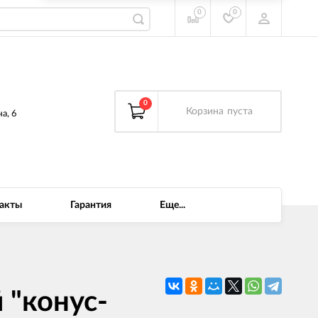
0
0
0
Корзина
пуста
а, 6
акты
Гарантия
Еще...
 "конус-