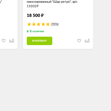
ь"
никелированный "Шар-ретро", арт.
худож
110329
1504
18 500
18 
₽
(7076)
В наличии
В н
В КОРЗИНУ
В