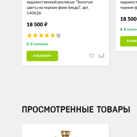
художественной росписью "Золотые
художест
цветы на черном фоне (медь)", арт.
черном ф
140636
18 50
18 500
₽
В нали
(1)
В КОР
В наличии
В КОРЗИНУ
ПРОСМОТРЕННЫЕ ТОВАРЫ