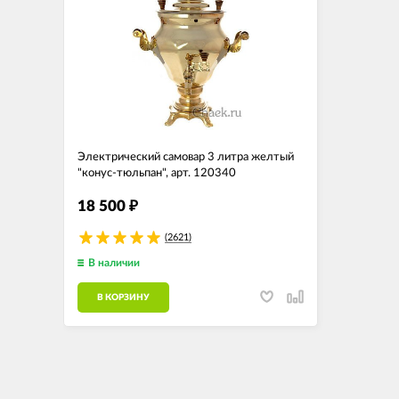
Электрический самовар 3 литра желтый
"конус-тюльпан", арт. 120340
18 500
₽
(2621)
В наличии
В КОРЗИНУ