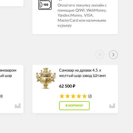
Оплатите покупку онлайн с
помощью QIWI, WebMoney,
Yandex.Money, VISA,
MasterCard или наличными
курьеру
самоваром
Самовар на дровах 4,5 л
ный шар
желтый шар завод Штамп
62 500
₽
4)
(2)
В КОРЗИНУ