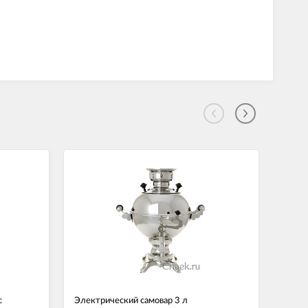
с
Электрический самовар 3 л
Элект