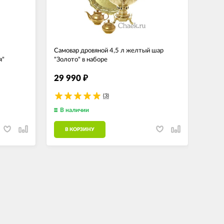
Самовар дровяной 4,5 л желтый шар
Тульс
я"
"Золото" в наборе
никел
29 990
29 
₽
(3)
В наличии
В н
В КОРЗИНУ
В