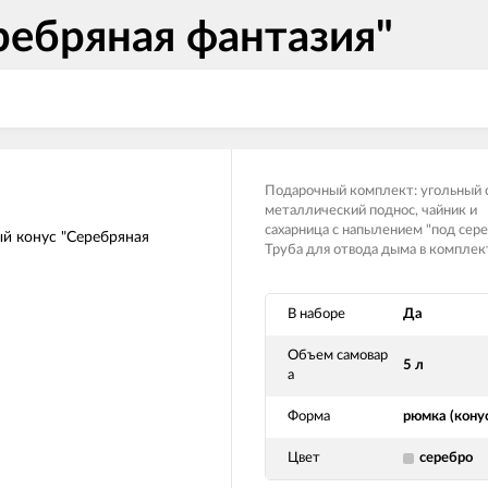
ребряная фантазия"
Подарочный комплект: угольный 
металлический поднос, чайник и
сахарница с напылением "под сере
Труба для отвода дыма в комплек
В наборе
Да
Объем самовар
5 л
а
Форма
рюмка (кону
Цвет
серебро