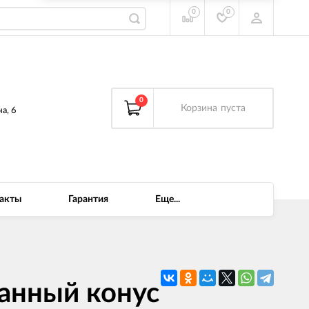
0
0
0
Корзина
пуста
а, 6
акты
Гарантия
Еще...
анный конус