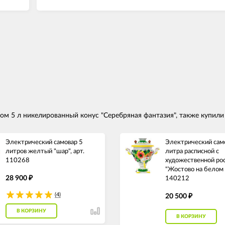
м 5 л никелированный конус "Серебряная фантазия", также купили
Электрический самовар 5
Электрический сам
литров желтый "шар", арт.
литра расписной с
110268
художественной ро
"Жостово на белом ф
28 900
₽
140212
(4)
20 500
₽
В КОРЗИНУ
В КОРЗИНУ