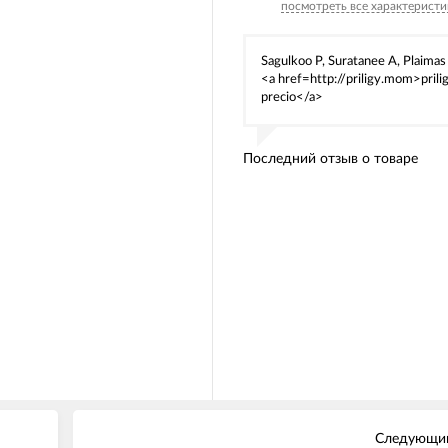
посмотреть все характеристи
Sagulkoo P, Suratanee A, Plaimas
<a href=http://priligy.mom>prili
precio</a>
Последний отзыв о товаре
Следующий