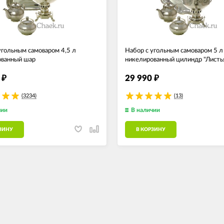
угольным самоваром 4,5 л
Набор с угольным самоваром 5 л
ованный шар
никелированный цилиндр "Листь
0
29 990
₽
₽
(3234)
(13)
чии
В наличии
ЗИНУ
В КОРЗИНУ