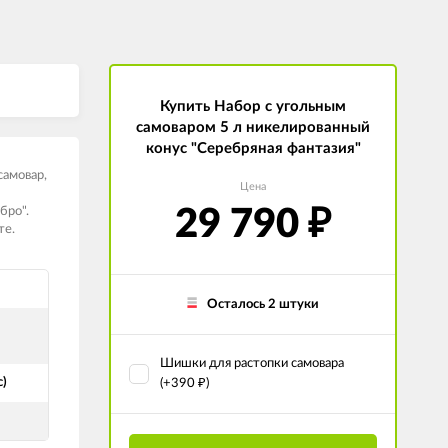
Купить Набор с угольным
самоваром 5 л никелированный
конус "Серебряная фантазия"
самовар,
Цена
бро".
29 790
₽
те.
Осталось 2 штуки
Шишки для растопки самовара
с)
(+
390
)
₽