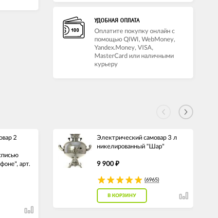
УДОБНАЯ ОПЛАТА
Оплатите покупку онлайн с
помощью QIWI, WebMoney,
Yandex.Money, VISA,
MasterCard или наличными
курьеру
овар 2
Электрический самовар 3 л
никелированный "Шар"
списью
9 900
оне", арт.
₽
(6965)
В КОРЗИНУ