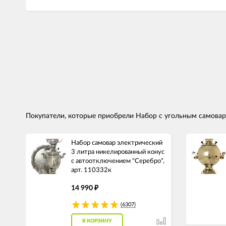
Покупатели, которые приобрели Набор с угольным самоваро
Набор самовар электрический
3 литра никелированный конус
с автоотключением "Серебро",
арт. 110332к
14 990
₽
(6307)
В КОРЗИНУ