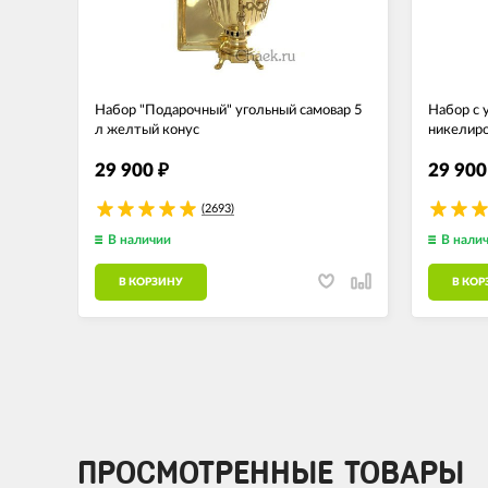
Набор "Подарочный" угольный самовар 5
Набор с 
л желтый конус
никелир
29 900
29 90
₽
(2693)
В наличии
В нали
В КОРЗИНУ
В КОР
ПРОСМОТРЕННЫЕ ТОВАРЫ