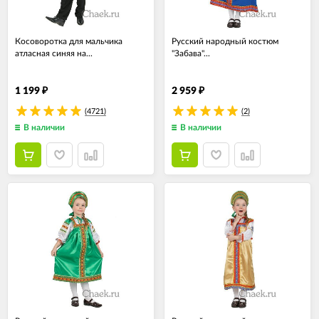
Косоворотка для мальчика
Русский народный костюм
атласная синяя на...
"Забава"...
1 199
2 959
₽
₽
(4721)
(2)
В наличии
В наличии