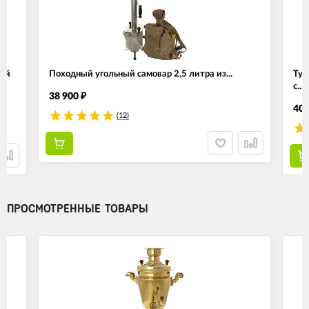
ный
Походный угольный самовар 2,5 литра из...
Тул
с...
38 900
₽
40 
(12)
ПРОСМОТРЕННЫЕ ТОВАРЫ