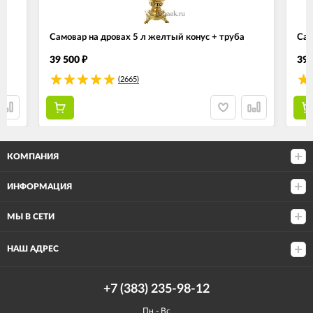
Самовар на дровах 5 л желтый конус + труба
Сам
39 500
39 
₽
(2665)
КОМПАНИЯ
ИНФОРМАЦИЯ
МЫ В СЕТИ
НАШ АДРЕС
+7 (383) 235-98-12
Пн - Вс