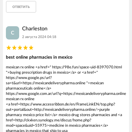
ОТВЕТИТЬ
Charleston
C
2 августа 2024 04:18
best online pharmacies in mexico
mexican rx online <a href=" https://98e.fun/space-uid-8397070.html
">buying prescription drugs in mexico</a> or <a href="
https://www.google.ps/url?
sa=t&url=https://mexicandeliverypharma.online ">mexican
pharmaceuticals online</a>
https://www.google.com.ar/url?q=https://mexicandeliverypharma.online
mexican rx online
<a href=https://www.accessribbon.de/en/FrameLinkEN/top.php?
out=portal&out=http://mexicandeliverypharma.online/>purple
pharmacy mexico price list</a> mexico drug stores pharmacies and <a
href=http://ckxken.synology.me/discuz/home.php?
mod=space&uid=55975>medicine in mexico pharmacies</a>
pharmacies in mexico that ship to usa