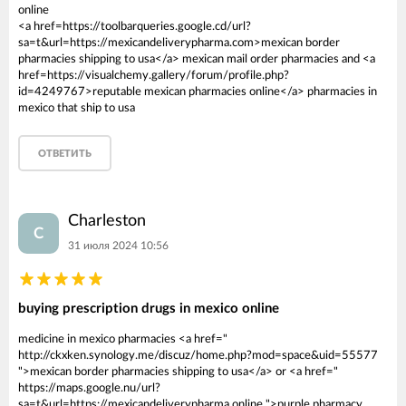
online
<a href=https://toolbarqueries.google.cd/url?
sa=t&url=https://mexicandeliverypharma.com>mexican border
pharmacies shipping to usa</a> mexican mail order pharmacies and <a
href=https://visualchemy.gallery/forum/profile.php?
id=4249767>reputable mexican pharmacies online</a> pharmacies in
mexico that ship to usa
ОТВЕТИТЬ
Charleston
C
31 июля 2024 10:56
buying prescription drugs in mexico online
medicine in mexico pharmacies <a href="
http://ckxken.synology.me/discuz/home.php?mod=space&uid=55577
">mexican border pharmacies shipping to usa</a> or <a href="
https://maps.google.nu/url?
sa=t&url=https://mexicandeliverypharma.online ">purple pharmacy