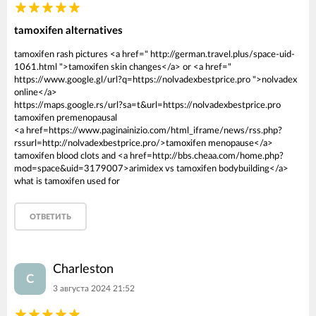
tamoxifen alternatives
tamoxifen rash pictures <a href=" http://german.travel.plus/space-uid-
1061.html ">tamoxifen skin changes</a> or <a href="
https://www.google.gl/url?q=https://nolvadexbestprice.pro ">nolvadex
online</a>
https://maps.google.rs/url?sa=t&url=https://nolvadexbestprice.pro
tamoxifen premenopausal
<a href=https://www.paginainizio.com/html_iframe/news/rss.php?
rssurl=http://nolvadexbestprice.pro/>tamoxifen menopause</a>
tamoxifen blood clots and <a href=http://bbs.cheaa.com/home.php?
mod=space&uid=3179007>arimidex vs tamoxifen bodybuilding</a>
what is tamoxifen used for
ОТВЕТИТЬ
Charleston
C
3 августа 2024 21:52