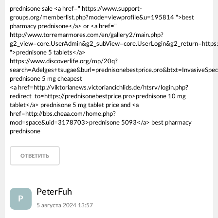
prednisone sale <a href=" https://www.support-
groups.org/memberlist.php?mode=viewprofile&u=195814 ">best
pharmacy prednisone</a> or <a href="
http://www.torremarmores.com/en/gallery2/main.php?
g2_view=core.UserAdmin&g2_subView=core.UserLogin&g2_return=https:/
">prednisone 5 tablets</a>
https://www.discoverlife.org/mp/20q?
search=Adelges+tsugae&burl=prednisonebestprice.pro&btxt=InvasiveSpec
prednisone 5 mg cheapest
<a href=http://viktorianews.victoriancichlids.de/htsrv/login.php?
redirect_to=https://prednisonebestprice.pro>prednisone 10 mg
tablet</a> prednisone 5 mg tablet price and <a
href=http://bbs.cheaa.com/home.php?
mod=space&uid=3178703>prednisone 5093</a> best pharmacy
prednisone
ОТВЕТИТЬ
PeterFuh
P
5 августа 2024 13:57