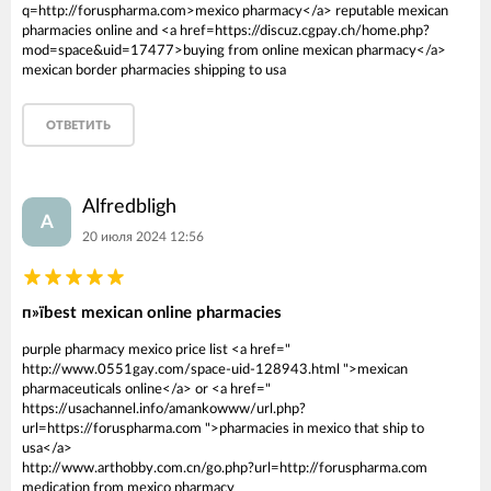
q=http://foruspharma.com>mexico pharmacy</a> reputable mexican
pharmacies online and <a href=https://discuz.cgpay.ch/home.php?
mod=space&uid=17477>buying from online mexican pharmacy</a>
mexican border pharmacies shipping to usa
ОТВЕТИТЬ
Alfredbligh
A
20 июля 2024 12:56
п»їbest mexican online pharmacies
purple pharmacy mexico price list <a href="
http://www.0551gay.com/space-uid-128943.html ">mexican
pharmaceuticals online</a> or <a href="
https://usachannel.info/amankowww/url.php?
url=https://foruspharma.com ">pharmacies in mexico that ship to
usa</a>
http://www.arthobby.com.cn/go.php?url=http://foruspharma.com
medication from mexico pharmacy