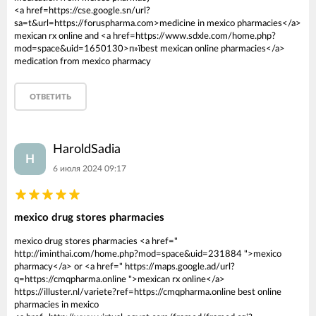
<a href=https://cse.google.sn/url?
sa=t&url=https://foruspharma.com>medicine in mexico pharmacies</a>
mexican rx online and <a href=https://www.sdxle.com/home.php?
mod=space&uid=1650130>п»їbest mexican online pharmacies</a>
medication from mexico pharmacy
ОТВЕТИТЬ
HaroldSadia
H
6 июля 2024 09:17
mexico drug stores pharmacies
mexico drug stores pharmacies <a href="
http://iminthai.com/home.php?mod=space&uid=231884 ">mexico
pharmacy</a> or <a href=" https://maps.google.ad/url?
q=https://cmqpharma.online ">mexican rx online</a>
https://illuster.nl/variete?ref=https://cmqpharma.online best online
pharmacies in mexico