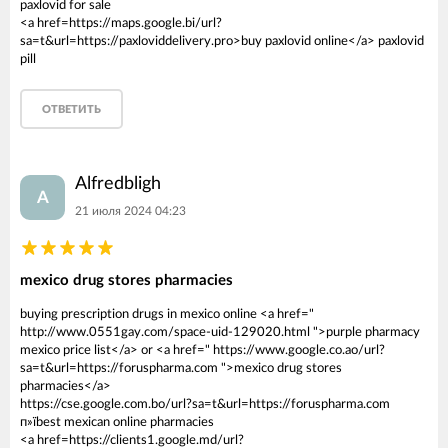
paxlovid for sale
<a href=https://maps.google.bi/url?
sa=t&url=https://paxloviddelivery.pro>buy paxlovid online</a> paxlovid
pill
ОТВЕТИТЬ
Alfredbligh
A
21 июля 2024 04:23
mexico drug stores pharmacies
buying prescription drugs in mexico online <a href="
http://www.0551gay.com/space-uid-129020.html ">purple pharmacy
mexico price list</a> or <a href=" https://www.google.co.ao/url?
sa=t&url=https://foruspharma.com ">mexico drug stores
pharmacies</a>
https://cse.google.com.bo/url?sa=t&url=https://foruspharma.com
п»їbest mexican online pharmacies
<a href=https://clients1.google.md/url?