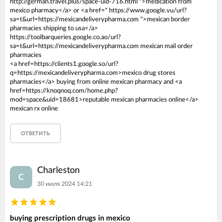
http://german.travel.plus/space-uid-716.html ">medication from
mexico pharmacy</a> or <a href=" https://www.google.vu/url?
sa=t&url=https://mexicandeliverypharma.com ">mexican border
pharmacies shipping to usa</a>
https://toolbarqueries.google.co.ao/url?
sa=t&url=https://mexicandeliverypharma.com mexican mail order
pharmacies
<a href=https://clients1.google.so/url?
q=https://mexicandeliverypharma.com>mexico drug stores
pharmacies</a> buying from online mexican pharmacy and <a
href=https://knoqnoq.com/home.php?
mod=space&uid=18681>reputable mexican pharmacies online</a>
mexican rx online
ОТВЕТИТЬ
Charleston
C
30 июля 2024 14:21
buying prescription drugs in mexico