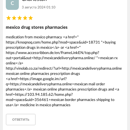
C
3 августа 2024 01:10
mexico drug stores pharmacies
medication from mexico pharmacy <a href="
https://knoqnoq.com/home.php?mod=space&uid=18731 ">buying
prescription drugs in mexico</a> or <a href="
https://www.accessribbon.de/en/FrameLinkEN/top.php?
out=portal&out=http://mexicandeliverypharma.online/ ">mexican rx
online</a>
http://vinolab.co.za/redirect/?url=http://mexicandeliverypharma.online
mexican online pharmacies prescription drugs
<a href=https://image.google.im/url?
q=https://mexicandeliverypharma.online>mexican mail order
pharmacies</a> mexican online pharmacies prescription drugs and <a
href=https://103.94.185.62/home.php?
mod=space&uid=356461>mexican border pharmacies shipping to
usa</a> medicine in mexico pharmacies
ОТВЕТИТЬ