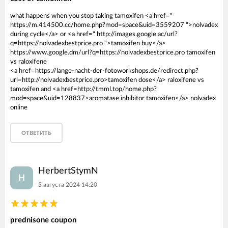
what happens when you stop taking tamoxifen <a href="
https://m.414500.cc/home.php?mod=space&uid=3559207 ">nolvadex
during cycle</a> or <a href=" http://images.google.ac/url?
q=https://nolvadexbestprice.pro ">tamoxifen buy</a>
https://www.google.dm/url?q=https://nolvadexbestprice.pro tamoxifen
vs raloxifene
<a href=https://lange-nacht-der-fotoworkshops.de/redirect.php?
url=http://nolvadexbestprice.pro>tamoxifen dose</a> raloxifene vs
tamoxifen and <a href=http://tmml.top/home.php?
mod=space&uid=128837>aromatase inhibitor tamoxifen</a> nolvadex
online
ОТВЕТИТЬ
HerbertStymN
H
5 августа 2024 14:20
prednisone coupon