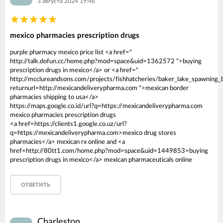
3 августа 2024 19:46
mexico pharmacies prescription drugs
purple pharmacy mexico price list <a href="
http://talk.dofun.cc/home.php?mod=space&uid=1362572 ">buying
prescription drugs in mexico</a> or <a href="
http://mcclureandsons.com/projects/fishhatcheries/baker_lake_spawning_
returnurl=http://mexicandeliverypharma.com ">mexican border
pharmacies shipping to usa</a>
https://maps.google.co.id/url?q=https://mexicandeliverypharma.com
mexico pharmacies prescription drugs
<a href=https://clients1.google.co.uz/url?
q=https://mexicandeliverypharma.com>mexico drug stores
pharmacies</a> mexican rx online and <a
href=http://80tt1.com/home.php?mod=space&uid=1449853>buying
prescription drugs in mexico</a> mexican pharmaceuticals online
ОТВЕТИТЬ
Charleston