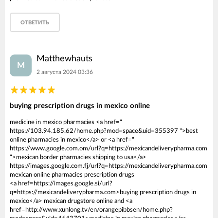
ОТВЕТИТЬ
Matthewhauts
M
2 августа 2024 03:36
buying prescription drugs in mexico online
medicine in mexico pharmacies <a href="
https://103.94.185.62/home.php?mod=space&uid=355397 ">best
online pharmacies in mexico</a> or <a href="
https://www.google.com.om/url?q=https://mexicandeliverypharma.com
">mexican border pharmacies shipping to usa</a>
https://images.google.com.fj/url?q=https://mexicandeliverypharma.com
mexican online pharmacies prescription drugs
<a href=https://images.google.si/url?
q=https://mexicandeliverypharma.com>buying prescription drugs in
mexico</a> mexican drugstore online and <a
href=http://www.xunlong.tv/en/orangepibbsen/home.php?