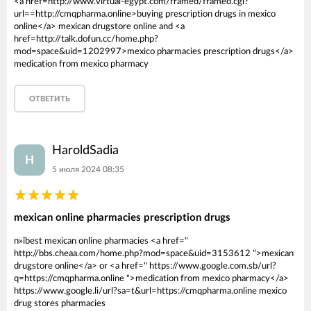
<a href=http://www.virtual-egypt.com/framed/framed.cgi?
url==http://cmqpharma.online>buying prescription drugs in mexico
online</a> mexican drugstore online and <a
href=http://talk.dofun.cc/home.php?
mod=space&uid=1202997>mexico pharmacies prescription drugs</a>
medication from mexico pharmacy
ОТВЕТИТЬ
HaroldSadia
H
5 июля 2024 08:35
mexican online pharmacies prescription drugs
п»їbest mexican online pharmacies <a href="
http://bbs.cheaa.com/home.php?mod=space&uid=3153612 ">mexican
drugstore online</a> or <a href=" https://www.google.com.sb/url?
q=https://cmqpharma.online ">medication from mexico pharmacy</a>
https://www.google.li/url?sa=t&url=https://cmqpharma.online mexico
drug stores pharmacies