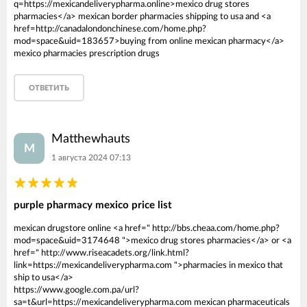
q=https://mexicandeliverypharma.online>mexico drug stores
pharmacies</a> mexican border pharmacies shipping to usa and <a
href=http://canadalondonchinese.com/home.php?
mod=space&uid=183657>buying from online mexican pharmacy</a>
mexico pharmacies prescription drugs
ОТВЕТИТЬ
Matthewhauts
M
1 августа 2024 07:13
purple pharmacy mexico price list
mexican drugstore online <a href=" http://bbs.cheaa.com/home.php?
mod=space&uid=3174648 ">mexico drug stores pharmacies</a> or <a
href=" http://www.riseacadets.org/link.html?
link=https://mexicandeliverypharma.com ">pharmacies in mexico that
ship to usa</a>
https://www.google.com.pa/url?
sa=t&url=https://mexicandeliverypharma.com mexican pharmaceuticals