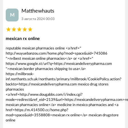
Matthewhauts
M
3 августа 2024 00:03
mexican rx online
reputable mexican pharmacies online <a href="
http://wuyuebanzou.com/home.php?mod=space&uid=745086
">п»їbest mexican online pharmacies</a> or <a href="
https://www.google.st/url?q=https://mexicandeliverypharma.com
">mexican border pharmacies shipping to usa</a>
https://millbrook-
inf.northants.sch.uk/northants/primary/millbrook/CookiePolicy.action?
backto=https://mexicandeliverypharma.com mexico drug stores
pharmacies
<a href=http://www.dougabbs.com/i/index.cgi?
mode=redirect&ref_eid=2139&url=https://mexicandeliverypharma.com>re
mexican pharmacies online</a> medicine in mexico pharmacies and <a
href=https://m.414500.cc/home.php?
mod=space&uid=3558808>mexican rx online</a> mexican drugstore
online