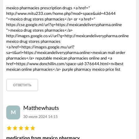
mexico pharmacies prescription drugs <a href="
http://www.mitu233.com/home.php?mod=space&uid=43644
">mexico drug stores pharmacies</a> or <a href="
https://cse.google.ml/url?q=https://mexicandeliverypharma.online
">mexico drug stores pharmacies</a>
http://images.google.co.vi/url?q=http://mexicandeliverypharma.online
mexico drug stores pharmacies
<a href=https://images.google.mu/url?
sa=t&url=https://mexicandeliverypharma.online>mexican mail order
pharmacies</a> reputable mexican pharmacies online and <a
href=https://www.donchillin.com/space-uid-376644.html>п»їbest
mexican online pharmacies</a> purple pharmacy mexico price list
ОТВЕТИТЬ
Matthewhauts
M
30 июля 2024 14:15
medication from mexico pharmacy