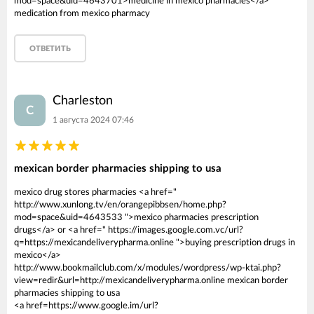
mod=space&uid=4643701>medicine in mexico pharmacies</a>
medication from mexico pharmacy
ОТВЕТИТЬ
Charleston
C
1 августа 2024 07:46
mexican border pharmacies shipping to usa
mexico drug stores pharmacies <a href="
http://www.xunlong.tv/en/orangepibbsen/home.php?
mod=space&uid=4643533 ">mexico pharmacies prescription
drugs</a> or <a href=" https://images.google.com.vc/url?
q=https://mexicandeliverypharma.online ">buying prescription drugs in
mexico</a>
http://www.bookmailclub.com/x/modules/wordpress/wp-ktai.php?
view=redir&url=http://mexicandeliverypharma.online mexican border
pharmacies shipping to usa
<a href=https://www.google.im/url?