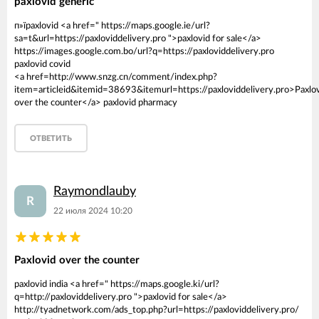
paxlovid generic
п»їpaxlovid <a href=" https://maps.google.ie/url?
sa=t&url=https://paxloviddelivery.pro ">paxlovid for sale</a>
https://images.google.com.bo/url?q=https://paxloviddelivery.pro
paxlovid covid
<a href=http://www.snzg.cn/comment/index.php?
item=articleid&itemid=38693&itemurl=https://paxloviddelivery.pro>Paxlo
over the counter</a> paxlovid pharmacy
ОТВЕТИТЬ
Raymondlauby
R
22 июля 2024 10:20
Paxlovid over the counter
paxlovid india <a href=" https://maps.google.ki/url?
q=http://paxloviddelivery.pro ">paxlovid for sale</a>
http://tyadnetwork.com/ads_top.php?url=https://paxloviddelivery.pro/