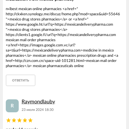
п»їbest mexican online pharmacies <a href="
http://ckxken.synology.me/discuz/home.php?mod=space&uid=55646
">mexico drug stores pharmacies</a> or <a href="
https://www.google.ht/url?q=https://mexicandeliverypharma.com
">mexico drug stores pharmacies</a>
https://clients1.google.fi/url?q=https://mexicandeliverypharma.com
mexican mail order pharmacies
<a href=https://images.google.com.vc/url?
sa=t&url=https://mexicandeliverypharma.com>medicine in mexico
pharmacies</a> mexican online pharmacies prescription drugs and <a
href=http://czn.com.cn/space-uid-101281.html>mexican mail order
pharmacies</a> mexican pharmaceuticals online
ОТВЕТИТЬ
Raymondlauby
R
23 июля 2024 18:30