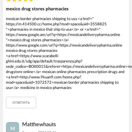
mexico drug stores pharmacies
mexican border pharmacies shipping to usa <a href="
https://m.414500.cc/home.php?mod=space&uid=3558825
">pharmacies in mexico that ship to usa</a> or <a href="
https://www.google.am/url?q=https://mexicandeliverypharma.online
">mexico drug stores pharmacies</a>
https://www.google.com/url?q=https://mexicandeliverypharma.online
mexico drug stores pharmacies
<a href=https://www.scarabelli-
ghini.edu.it/sdg/app/default/trasparenza.php?
sede_codice=BOII0015&referer=https://mexicandeliverypharma.online>m
drugstore online</a> mexican online pharmacies prescription drugs and
<a href=http://www.9kuan9.com/home.php?
mod=space&uid=1072572>mexican border pharmacies shipping to
usa</a> medicine in mexico pharmacies
ОТВЕТИТЬ
Matthewhauts
M