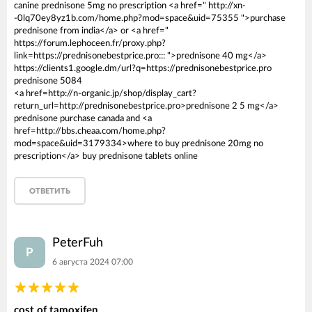
canine prednisone 5mg no prescription <a href=" http://xn-
-0lq70ey8yz1b.com/home.php?mod=space&uid=75355 ">purchase
prednisone from india</a> or <a href="
https://forum.lephoceen.fr/proxy.php?
link=https://prednisonebestprice.pro::: ">prednisone 40 mg</a>
https://clients1.google.dm/url?q=https://prednisonebestprice.pro
prednisone 5084
<a href=http://n-organic.jp/shop/display_cart?
return_url=http://prednisonebestprice.pro>prednisone 2 5 mg</a>
prednisone purchase canada and <a
href=http://bbs.cheaa.com/home.php?
mod=space&uid=3179334>where to buy prednisone 20mg no
prescription</a> buy prednisone tablets online
ОТВЕТИТЬ
PeterFuh
P
6 августа 2024 07:00
cost of tamoxifen