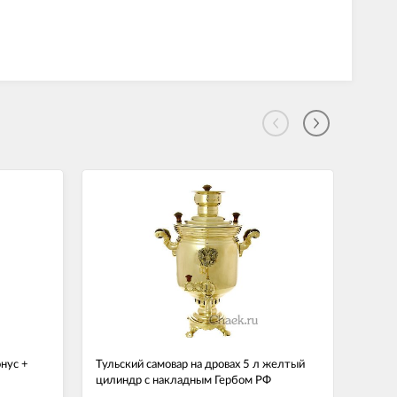
онус +
Тульский самовар на дровах 5 л желтый
Уголь
цилиндр с накладным Гербом РФ