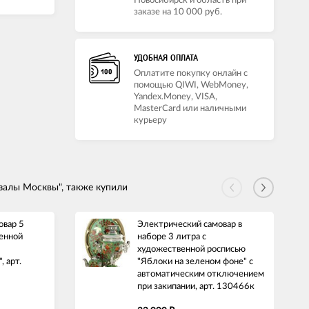
Новосибирск и область при
заказе на 10 000 руб.
УДОБНАЯ ОПЛАТА
Оплатите покупку онлайн с
помощью QIWI, WebMoney,
Yandex.Money, VISA,
MasterCard или наличными
курьеру
залы Москвы", также купили
овар 5
Электрический самовар в
енной
наборе 3 литра с
художественной росписью
, арт.
"Яблоки на зеленом фоне" с
автоматическим отключением
при закипании, арт. 130466к