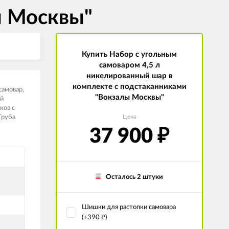
ы Москвы"
Купить Набор с угольным
самоваром 4,5 л
никелированный шар в
комплекте с подстаканниками
самовар,
"Вокзалы Москвы"
ый
ков с
Труба
Цена
37 900
₽
Осталось 2 штуки
Шишки для растопки самовара
(+
390
)
₽