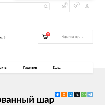
0
0
0
Корзина
пуста
а, 6
акты
Гарантия
Еще...
ованный шар