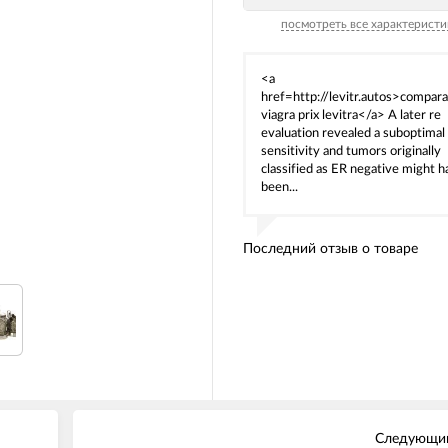
посмотреть все характеристи
<a
href=http://levitr.autos>compara
viagra prix levitra</a> A later re
evaluation revealed a suboptimal
sensitivity and tumors originally
classified as ER negative might h
been...
Последний отзыв о товаре
Следующий