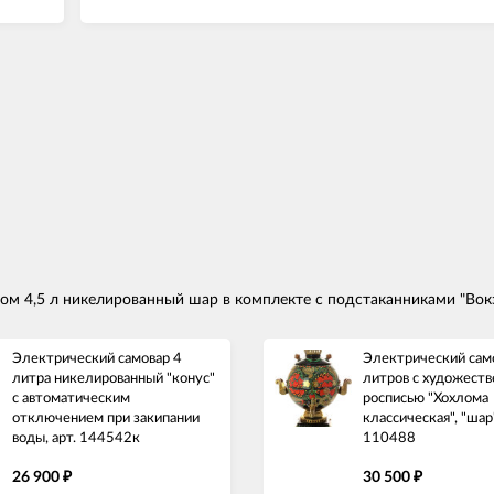
ом 4,5 л никелированный шар в комплекте с подстаканниками "Вок
Электрический самовар 4
Электрический сам
литра никелированный "конус"
литров с художеств
с автоматическим
росписью "Хохлома
отключением при закипании
классическая", "шар"
воды, арт. 144542к
110488
26 900
30 500
₽
₽