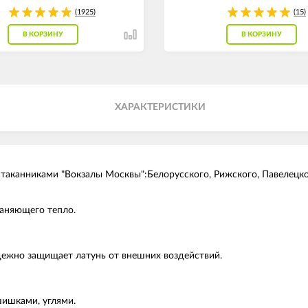
(1925)
(15)
В КОРЗИНУ
В КОРЗИНУ
ХАРАКТЕРИСТИКИ
аканниками "Вокзалы Москвы":Белорусского, Рижского, Павелецкого
раняющего тепло.
ежно защищает латунь от внешних воздействий.
шишками, углями.