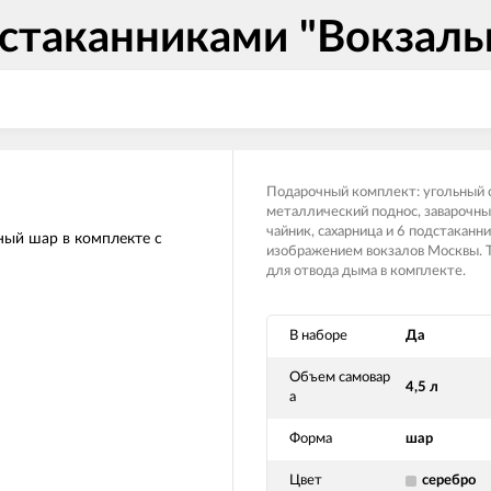
дстаканниками "Вокзал
Подарочный комплект: угольный 
металлический поднос, заварочн
чайник, сахарница и 6 подстаканни
изображением вокзалов Москвы. 
для отвода дыма в комплекте.
В наборе
Да
Объем самовар
4,5 л
а
Форма
шар
Цвет
серебро