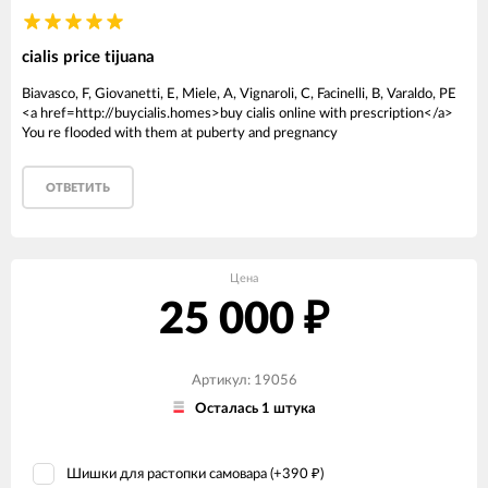
cialis price tijuana
Biavasco, F, Giovanetti, E, Miele, A, Vignaroli, C, Facinelli, B, Varaldo, PE
<a href=http://buycialis.homes>buy cialis online with prescription</a>
You re flooded with them at puberty and pregnancy
ОТВЕТИТЬ
Цена
25 000
₽
Артикул: 19056
Осталась 1 штука
Шишки для растопки самовара (+
390
)
₽