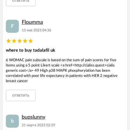
ОТВЕТИТЬ
Floumma
F
13 мая 2023 04:36
where to buy tadalafil uk
6 WOMAC pain subscale is based on the sum of pain scores for five
items using a 5 point Likert scale <a href=http://cialiss.quest>cialis
generic cost</a> 49 High p38 MAPK phosphorylation has been
correlated with poor life expectancy in patients with HER 2 negative
breast cancer
ОТВЕТИТЬ
bupslunny
b
21 марта 2023 02:59