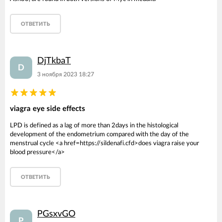
ОТВЕТИТЬ
DjTkbaT
D
3 ноября 2023 18:27
viagra eye side effects
LPD is defined as a lag of more than 2days in the histological
development of the endometrium compared with the day of the
menstrual cycle <a href=https://sildenafi.cfd>does viagra raise your
blood pressure</a>
ОТВЕТИТЬ
PGsxvGO
P