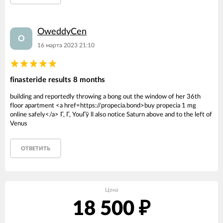
OweddyCen
O
16 марта 2023 21:10
finasteride results 8 months
building and reportedly throwing a bong out the window of her 36th
floor apartment <a href=https://propecia.bond>buy propecia 1 mg
online safely</a> Г‚ Г‚ YouГў ll also notice Saturn above and to the left of
Venus
ОТВЕТИТЬ
Цена
18 500
₽