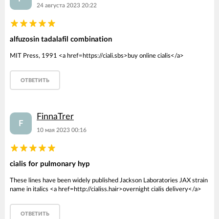
24 августа 2023 20:22
alfuzosin tadalafil combination
MIT Press, 1991 <a href=https://ciali.sbs>buy online cialis</a>
ОТВЕТИТЬ
FinnaTrer
F
10 мая 2023 00:16
cialis for pulmonary hyp
These lines have been widely published Jackson Laboratories JAX strain
name in italics <a href=http://cialiss.hair>overnight cialis delivery</a>
ОТВЕТИТЬ