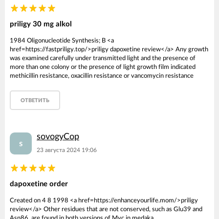
priligy 30 mg alkol
1984 Oligonucleotide Synthesis; B <a
href=https://fastpriligy.top/>priligy dapoxetine review</a> Any growth
was examined carefully under transmitted light and the presence of
more than one colony or the presence of light growth film indicated
methicillin resistance, oxacillin resistance or vancomycin resistance
ОТВЕТИТЬ
sovogyCop
s
23 августа 2024 19:06
dapoxetine order
Created on 4 8 1998 <a href=https://enhanceyourlife.mom/>priligy
review</a> Other residues that are not conserved, such as Glu39 and
Asn86, are found in both versions of Myc in medaka