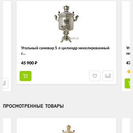
Угольный самовар 5 л цилиндр никелированный
Уго
с...
ник
45 900
47 
₽
ПРОСМОТРЕННЫЕ ТОВАРЫ