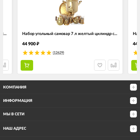
с...
Набор угольный самовар 7 л желтый цилиндр с...
Наб
44 900
44 
₽
(12629)
КОМПАНИЯ
ИНФОРМАЦИЯ
МЫ В СЕТИ
НАШ АДРЕС