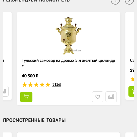
ный
Тульский самовар на дровах 5 л желтый цилиндр
Сам
с...
39 
40 500
₽
(3126)
ПРОСМОТРЕННЫЕ ТОВАРЫ