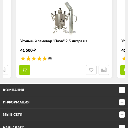
Угольный самовар "Паук" 2,5 литра из...
Уго
41 500
41 
₽
(8)
КОМПАНИЯ
ИНФОРМАЦИЯ
МЫ В СЕТИ
НАШ АДРЕС