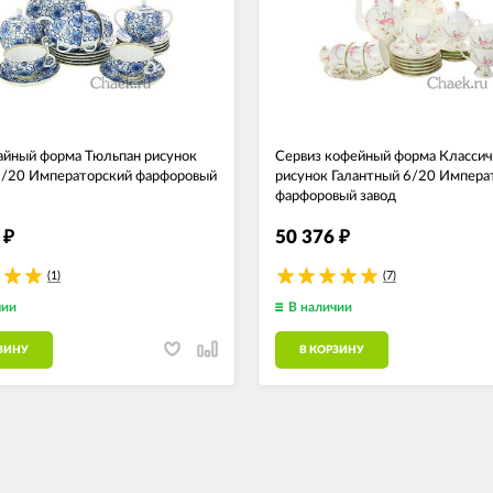
айный форма Тюльпан рисунок
Сервиз кофейный форма Классич
6/20 Императорский фарфоровый
рисунок Галантный 6/20 Импера
фарфоровый завод
2
50 376
₽
₽
(1)
(7)
чии
В наличии
ЗИНУ
В КОРЗИНУ