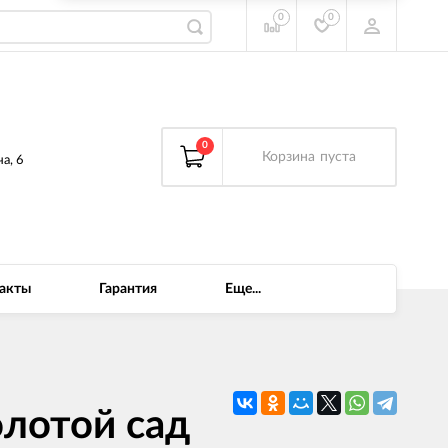
0
0
0
Корзина
пуста
а, 6
акты
Гарантия
Еще...
олотой сад