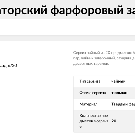
торский фарфоровый з
Сервиз чайный из 20 предметов: 
пар, чайник заварочный, сахарница
десертных тарелок.
Тип сервиза
чайный
Форма сервиза
тюльпан
Материал
Твердый фа
Количество пре
дметов в сервиз
20
е