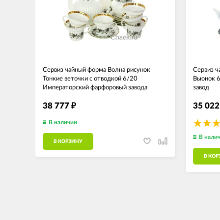
Сервиз чайный форма Волна рисунок
Сервиз ч
Тонкие веточки с отводкой 6/20
Вьюнок 
Императорский фарфоровый завода
завод
38 777
35 02
₽
В наличии
В нали
В КОРЗИНУ
В КОР