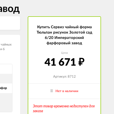
авод
Купить Сервиз чайный форма
Тюльпан рисунок Золотой сад
6/20 Императорский
фарфоровый завод
6 чайных
 и 6
Цена
41 671
₽
Артикул: 8712
рфор
Нет в наличии
Этот товар временно недоступен для
заказа