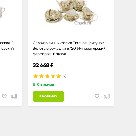
еская-2
Сервиз чайный форма Тюльпан рисунок
Серви
торский
Золотые ромашки 6/20 Императорский
Нефр
фарфоровый завод
фарфо
32 668
50 
₽
(2)
В наличии
В н
В КОРЗИНУ
В