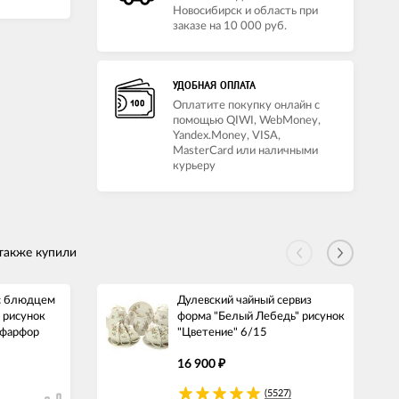
Новосибирск и область при
заказе на 10 000 руб.
УДОБНАЯ ОПЛАТА
Оплатите покупку онлайн с
помощью QIWI, WebMoney,
Yandex.Money, VISA,
MasterCard или наличными
курьеру
также купили
с блюдцем
Дулевский чайный сервиз
 рисунок
форма "Белый Лебедь" рисунок
 фарфор
"Цветение" 6/15
16 900
₽
(5527)