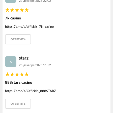
27 декабря 2025 22:02
7k casino
https://t.me/s/officials_7K_casino
ОТВЕТИТЬ
starz
s
25 декабря 2025 11:52
888starz casino
https://t.me/s/Officials_888STARZ
ОТВЕТИТЬ