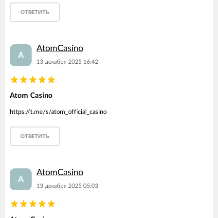
ОТВЕТИТЬ
AtomCasino
A
13 декабря 2025 16:42
Atom Casino
https://t.me/s/atom_official_casino
ОТВЕТИТЬ
AtomCasino
A
13 декабря 2025 05:03