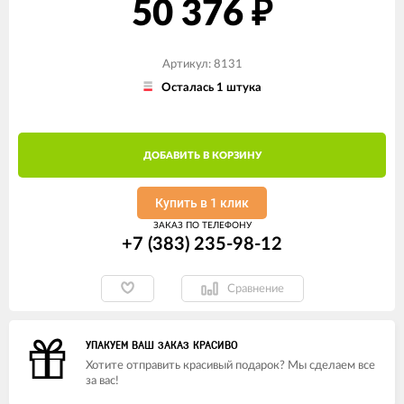
50 376
₽
Артикул: 8131
Осталась 1 штука
ДОБАВИТЬ В КОРЗИНУ
Купить в 1 клик
ЗАКАЗ ПО ТЕЛЕФОНУ
+7 (383) 235-98-12
Сравнение
УПАКУЕМ ВАШ ЗАКАЗ КРАСИВО
Хотите отправить красивый подарок? Мы сделаем все
за вас!