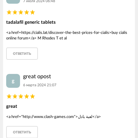
7 июля 2024 06:48
tadalafil generic tablets
<a href=https://cialis.lat/discover-the-best-prices-for-cialis>buy cialis
online forum</a> M Rhodes T et al
ОТВЕТИТЬ
great opost
g
6 марта 2024 21:07
great
<a href="http://www.clash-games.com">لعبة بادل</a>
ОТВЕТИТЬ