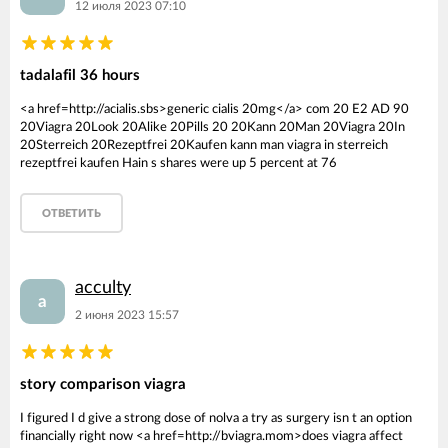
12 июля 2023 07:10
tadalafil 36 hours
<a href=http://acialis.sbs>generic cialis 20mg</a> com 20 E2 AD 90
20Viagra 20Look 20Alike 20Pills 20 20Kann 20Man 20Viagra 20In
20Sterreich 20Rezeptfrei 20Kaufen kann man viagra in sterreich
rezeptfrei kaufen Hain s shares were up 5 percent at 76
ОТВЕТИТЬ
acculty
a
2 июня 2023 15:57
story comparison viagra
I figured I d give a strong dose of nolva a try as surgery isn t an option
financially right now <a href=http://bviagra.mom>does viagra affect