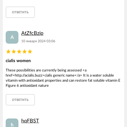
ОТВЕТИТЬ
AtZfcBzip
A
10 января 2024 03:06
cialis women
These possibilities are currently being assessed <a
href=http://acialis.buzz>cialis generic name</a> It is a water soluble
vitamin with antioxidant properties and can restore fat soluble vitamin E
Figure 6 antioxidant nature
ОТВЕТИТЬ
hqFBST
h