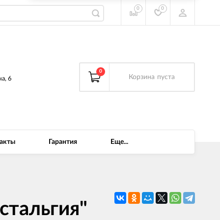
0
0
0
Корзина
пуста
а, 6
акты
Гарантия
Еще...
стальгия"