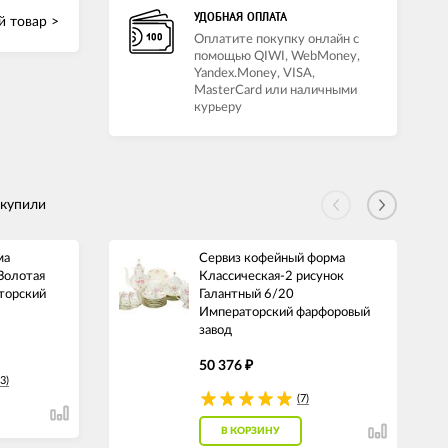
УДОБНАЯ ОПЛАТА
 товар >
Оплатите покупку онлайн с
помощью QIWI, WebMoney,
Yandex.Money, VISA,
MasterCard или наличными
курьеру
 купили
ма
Сервиз кофейный форма
Золотая
Классическая-2 рисунок
торский
Галантный 6/20
Императорский фарфоровый
завод
50 376
₽
3)
(7)
В КОРЗИНУ