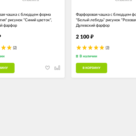
ая чашка с блюдцем форма
Фарфоровая чашка с блюдцем ф
гия" рисунок "Синий цветок",
"Белый лебедь" рисунок "Розовая
й фарфор
Дулевский фарфор
2 100
₽
₽
(2)
(3)
чии
В наличии
ЗИНУ
В КОРЗИНУ