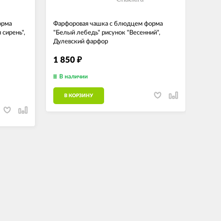
орма
Фарфоровая чашка с блюдцем форма
Фарфо
 сирень",
"Белый лебедь" рисунок "Весенний",
"Тюль
Дулевский фарфор
фарф
1 850
1 3
₽
В наличии
В н
В КОРЗИНУ
В