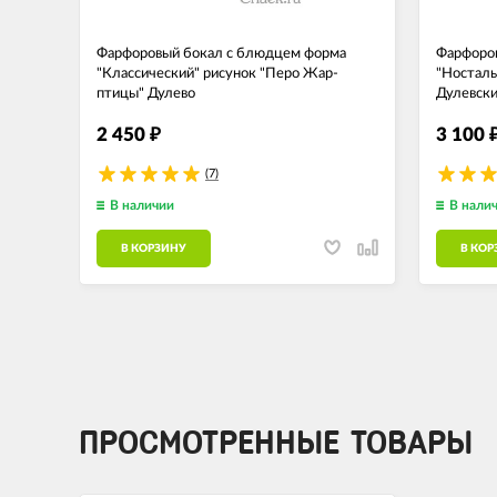
Фарфоровый бокал с блюдцем форма
Фарфоров
"Классический" рисунок "Перо Жар-
"Носталь
птицы" Дулево
Дулевски
2 450
3 100
₽
(7)
В наличии
В нали
В КОРЗИНУ
В КОР
ПРОСМОТРЕННЫЕ ТОВАРЫ