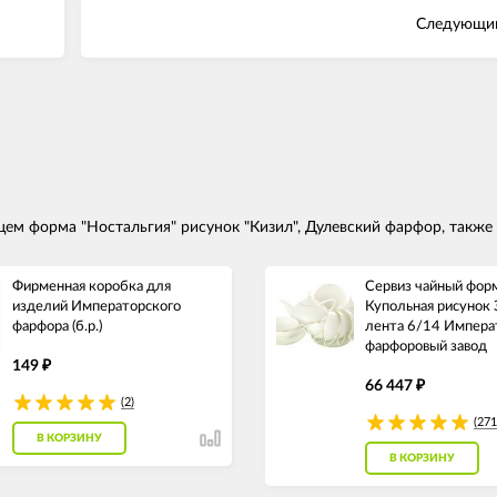
Следующий
ем форма "Ностальгия" рисунок "Кизил", Дулевский фарфор, также
Фирменная коробка для
Сервиз чайный фор
изделий Императорского
Купольная рисунок 
фарфора (б.р.)
лента 6/14 Импера
фарфоровый завод
149
₽
66 447
₽
(2)
(271
В КОРЗИНУ
В КОРЗИНУ