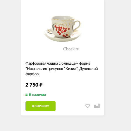
Фарфоровая чашка с блюдцем форма
"Ностальгия" рисунок "Кизил", Дулевский
фарфор
2 750
₽
В наличии
В КОРЗИНУ