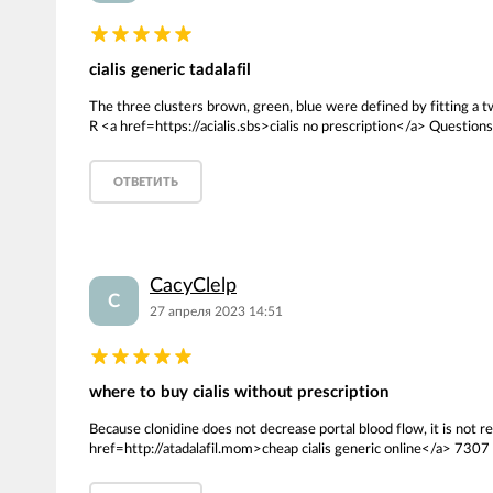
cialis generic tadalafil
The three clusters brown, green, blue were defined by fitting a
R <a href=https://acialis.sbs>cialis no prescription</a> Question
ОТВЕТИТЬ
CacyClelp
C
27 апреля 2023 14:51
where to buy cialis without prescription
Because clonidine does not decrease portal blood flow, it is not
href=http://atadalafil.mom>cheap cialis generic online</a> 7307