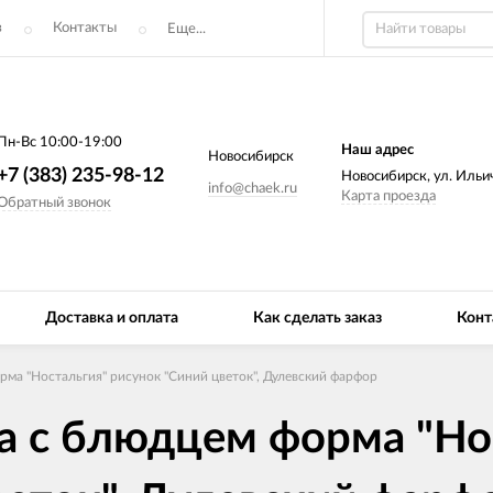
з
Контакты
Еще...
Пн-Вс 10:00-19:00
Наш адрес
Новосибирск
+7 (383) 235-98-12
Новосибирск, ул. Ильич
info@chaek.ru
Карта проезда
Обратный звонок
Доставка и оплата
Как сделать заказ
Конт
ма "Ностальгия" рисунок "Синий цветок", Дулевский фарфор
а с блюдцем форма "Но