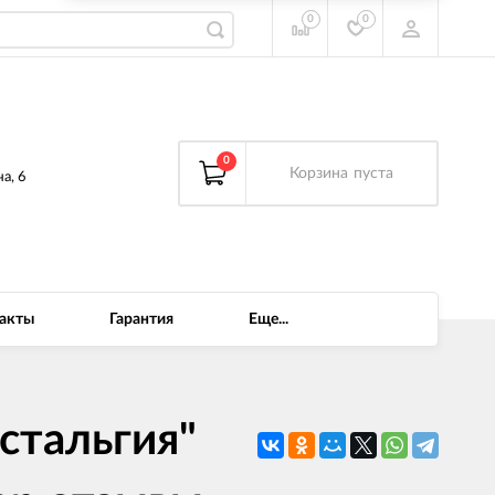
0
0
0
Корзина
пуста
а, 6
акты
Гарантия
Еще...
стальгия"