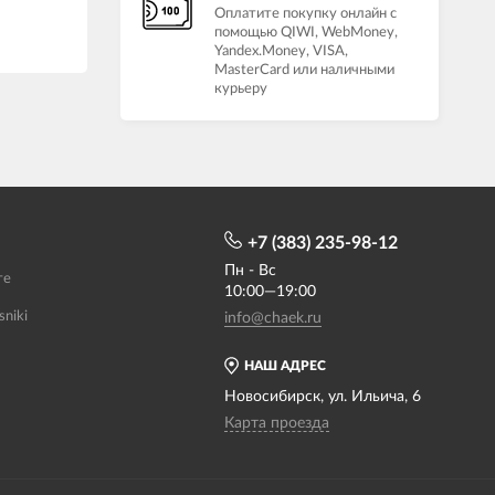
Оплатите покупку онлайн с
помощью QIWI, WebMoney,
Yandex.Money, VISA,
MasterCard или наличными
курьеру
+7 (383) 235-98-12
Пн - Вс
те
10:00—19:00
sniki
info@chaek.ru
НАШ АДРЕС
Новосибирск, ул. Ильича, 6
Карта проезда