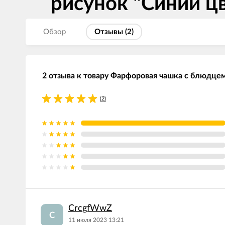
рисунок "Синий ц
Обзор
Отзывы (
2
)
2 отзыва к товару Фарфоровая чашка с блюдцем
(2)
CrcgfWwZ
C
11 июля 2023 13:21