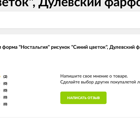
веток", Дулевский фарф
 форма "Ностальгия" рисунок "Синий цветок", Дулевский 
Напишите свое мнение о товаре.
(2)
Сделайте выбор других покупалетей л
(0)
(0)
(0)
НАПИСАТЬ ОТЗЫВ
(0)