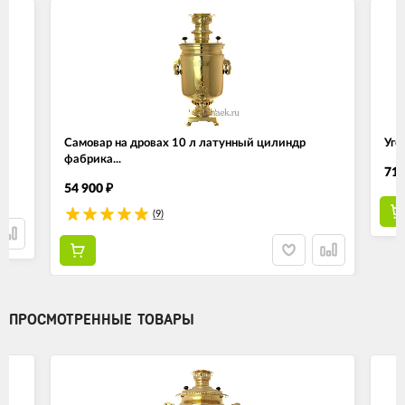
Самовар на дровах 10 л латунный цилиндр
Уго
фабрика...
71 
54 900
₽
(9)
ПРОСМОТРЕННЫЕ ТОВАРЫ