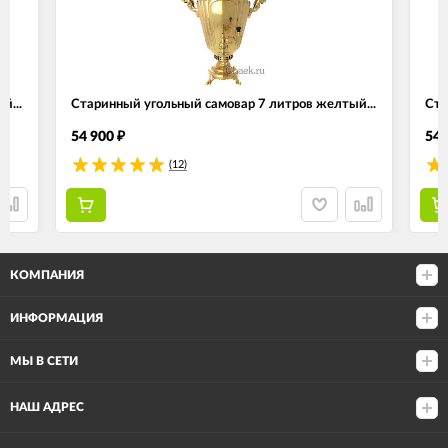
й...
Старинный угольный самовар 7 литров желтый...
Ста
54 900
54 
₽
(12)
КОМПАНИЯ
ИНФОРМАЦИЯ
МЫ В СЕТИ
НАШ АДРЕС