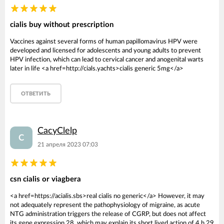
cialis buy without prescription
Vaccines against several forms of human papillomavirus HPV were
developed and licensed for adolescents and young adults to prevent
HPV infection, which can lead to cervical cancer and anogenital warts
later in life <a href=http://cials.yachts>cialis generic 5mg</a>
ОТВЕТИТЬ
CacyClelp
C
21 апреля 2023 07:03
csn cialis or viagbera
<a href=https://acialis.sbs>real cialis no generic</a> However, it may
not adequately represent the pathophysiology of migraine, as acute
NTG administration triggers the release of CGRP, but does not affect
its gene expression 28, which may explain its short lived action of 4 h 29