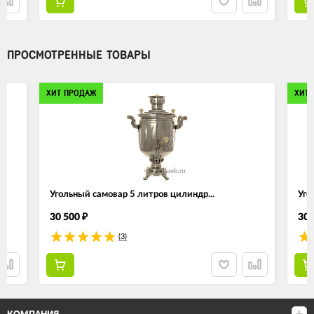
ПРОСМОТРЕННЫЕ ТОВАРЫ
ХИТ ПРОДАЖ
ХИТ
Угольный самовар 5 литров цилиндр...
Уго
30 500
30 
₽
(3)