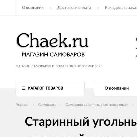
О компании
Доставка и оплата
Как сделать зака
МАГАЗИН САМОВАРОВ И ПОДАРКОВ В НОВОСИБИРСКЕ
КАТАЛОГ ТОВАРОВ
О компании
Главная
Самовары
Самовары старинные (антикварные)
Старинный угольны