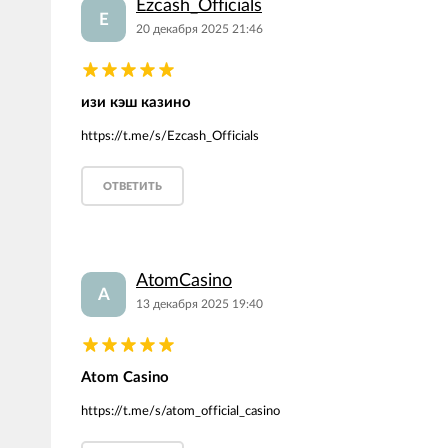
Ezcash_Officials
E
20 декабря 2025 21:46
изи кэш казино
https://t.me/s/Ezcash_Officials
ОТВЕТИТЬ
AtomCasino
A
13 декабря 2025 19:40
Atom Casino
https://t.me/s/atom_official_casino