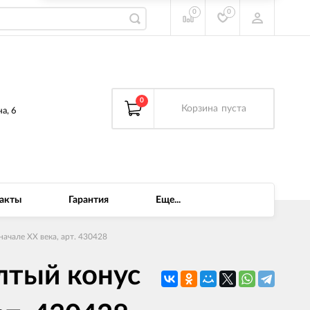
0
0
0
Корзина
пуста
а, 6
акты
Гарантия
Еще...
ачале XX века, арт. 430428
лтый конус