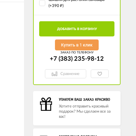
(+
390
)
₽
ДОБАВИТЬ В КОРЗИНУ
Купить в 1 клик
ЗАКАЗ ПО ТЕЛЕФОНУ
+7 (383) 235-98-12
Сравнение
УПАКУЕМ ВАШ ЗАКАЗ КРАСИВО
Хотите отправить красивый
подарок? Мы сделаем все за
вас!