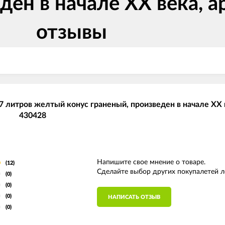
ден в начале XX века, а
отзывы
7 литров желтый конус граненый, произведен в начале XX в
430428
Напишите свое мнение о товаре.
(12)
Сделайте выбор других покупалетей л
(0)
(0)
(0)
НАПИСАТЬ ОТЗЫВ
(0)