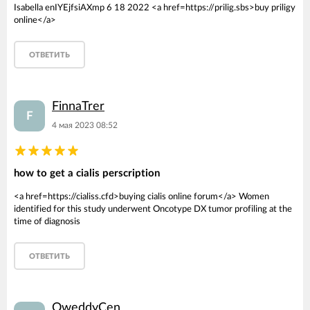
Isabella enIYEjfsiAXmp 6 18 2022 <a href=https://prilig.sbs>buy priligy
online</a>
ОТВЕТИТЬ
FinnaTrer
F
4 мая 2023 08:52
how to get a cialis perscription
<a href=https://cialiss.cfd>buying cialis online forum</a> Women
identified for this study underwent Oncotype DX tumor profiling at the
time of diagnosis
ОТВЕТИТЬ
OweddyCen