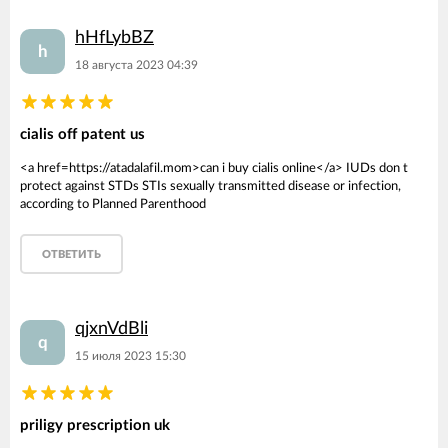
hHfLybBZ
h
18 августа 2023 04:39
cialis off patent us
<a href=https://atadalafil.mom>can i buy cialis online</a> IUDs don t
protect against STDs STIs sexually transmitted disease or infection,
according to Planned Parenthood
ОТВЕТИТЬ
qjxnVdBli
q
15 июля 2023 15:30
priligy prescription uk