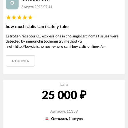
O
8 марта 2023 07:44
how much cialis can i safely take
Estrogen receptor О± expressions in cholangiocarcinoma tissues were
detected by immunohistochemistry method <a
href=http://buycialis.homes>where can i buy cialis on line</a>
ОТВЕТИТЬ
Цена
25 000
₽
Артикул: 11359
Осталась 1 штука