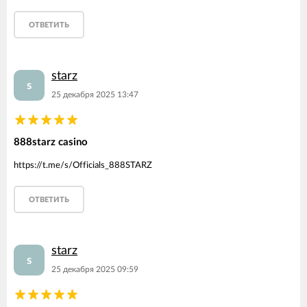
ОТВЕТИТЬ
starz
s
25 декабря 2025 13:47
888starz casino
https://t.me/s/Officials_888STARZ
ОТВЕТИТЬ
starz
s
25 декабря 2025 09:59