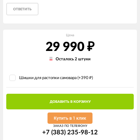
ОТВЕТИТЬ
Цена
29 990
₽
Осталось 2 штуки
Шишки для растопки самовара (+
390
)
₽
ДОБАВИТЬ В КОРЗИНУ
Купить в 1 клик
ЗАКАЗ ПО ТЕЛЕФОНУ
+7 (383) 235-98-12