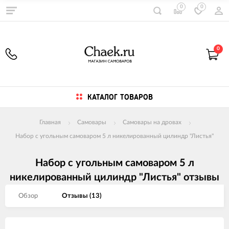
0
0
0
КАТАЛОГ ТОВАРОВ
Главная
Самовары
Самовары на дровах
Набор с угольным самоваром 5 л никелированный цилиндр "Листья"
Набор с угольным самоваром 5 л
никелированный цилиндр "Листья" отзывы
Обзор
Отзывы (
13
)