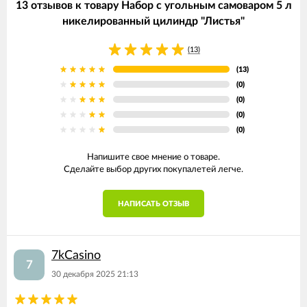
13 отзывов к товару Набор с угольным самоваром 5 л
никелированный цилиндр "Листья"
(13)
(13)
(0)
(0)
(0)
(0)
Напишите свое мнение о товаре.
Сделайте выбор других покупалетей легче.
НАПИСАТЬ ОТЗЫВ
7kCasino
7
30 декабря 2025 21:13