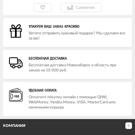
Сравнение
УПАКУЕМ ВАШ ЗАКАЗ КРАСИВО
Хотите отправить красивый подарок? Мы сделаем все
за вас!
БЕСПЛАТНАЯ ДОСТАВКА
Бесплатная доставка Новосибирск и область при
заказе на 10 000 руб.
УДОБНАЯ ОПЛАТА
Оплатите покупку онлайн с помощью QIWI,
WebMoney, Yandex.Money, VISA, MasterCard или
наличными курьеру
КОМПАНИЯ