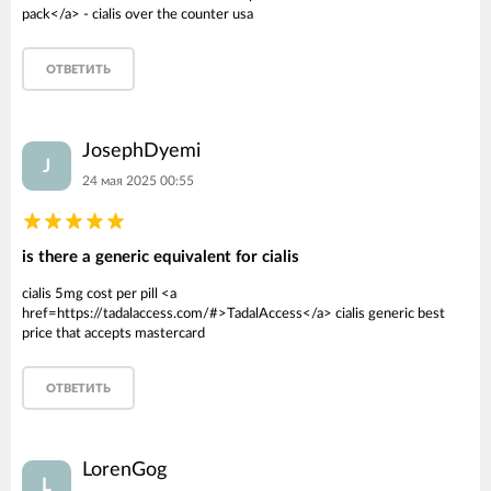
pack</a> - cialis over the counter usa
ОТВЕТИТЬ
JosephDyemi
J
24 мая 2025 00:55
is there a generic equivalent for cialis
cialis 5mg cost per pill <a
href=https://tadalaccess.com/#>TadalAccess</a> cialis generic best
price that accepts mastercard
ОТВЕТИТЬ
LorenGog
L