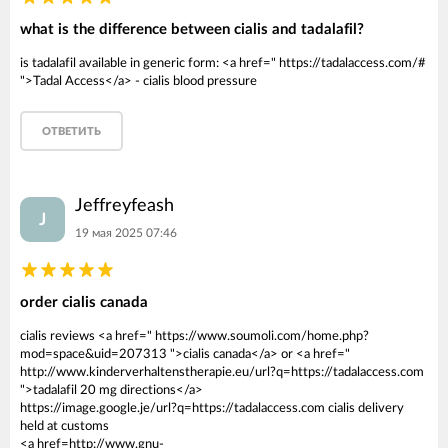
what is the difference between cialis and tadalafil?
is tadalafil available in generic form: <a href=" https://tadalaccess.com/#
">Tadal Access</a> - cialis blood pressure
ОТВЕТИТЬ
Jeffreyfeash
J
19 мая 2025 07:46
order cialis canada
cialis reviews <a href=" https://www.soumoli.com/home.php?
mod=space&uid=207313 ">cialis canada</a> or <a href="
http://www.kinderverhaltenstherapie.eu/url?q=https://tadalaccess.com
">tadalafil 20 mg directions</a>
https://image.google.je/url?q=https://tadalaccess.com cialis delivery
held at customs
<a href=http://www.gnu-