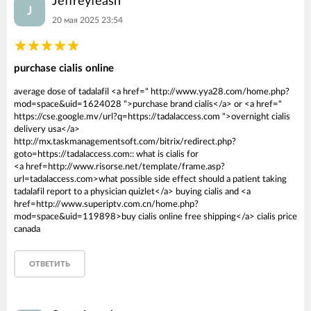
Jeffreyfeash
J
20 мая 2025 23:54
purchase cialis online
average dose of tadalafil <a href=" http://www.yya28.com/home.php?
mod=space&uid=1624028 ">purchase brand cialis</a> or <a href="
https://cse.google.mv/url?q=https://tadalaccess.com ">overnight cialis
delivery usa</a>
http://mx.taskmanagementsoft.com/bitrix/redirect.php?
goto=https://tadalaccess.com:: what is cialis for
<a href=http://www.risorse.net/template/frame.asp?
url=tadalaccess.com>what possible side effect should a patient taking
tadalafil report to a physician quizlet</a> buying cialis and <a
href=http://www.superiptv.com.cn/home.php?
mod=space&uid=119898>buy cialis online free shipping</a> cialis price
canada
ОТВЕТИТЬ