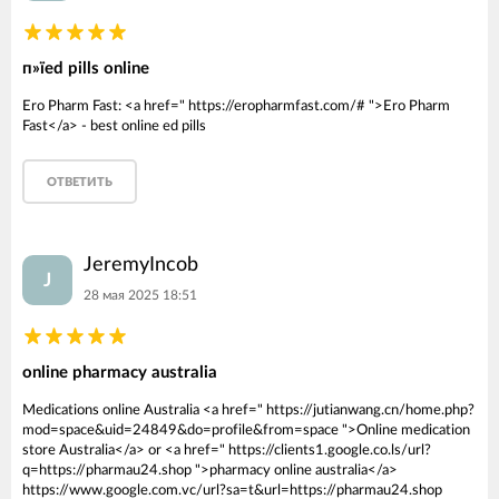
п»їed pills online
Ero Pharm Fast: <a href=" https://eropharmfast.com/# ">Ero Pharm
Fast</a> - best online ed pills
ОТВЕТИТЬ
JeremyIncob
J
28 мая 2025 18:51
online pharmacy australia
Medications online Australia <a href=" https://jutianwang.cn/home.php?
mod=space&uid=24849&do=profile&from=space ">Online medication
store Australia</a> or <a href=" https://clients1.google.co.ls/url?
q=https://pharmau24.shop ">pharmacy online australia</a>
https://www.google.com.vc/url?sa=t&url=https://pharmau24.shop