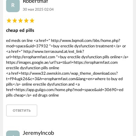
Robertmaf
R
30 мая 2025 02:04
cheap ed pills
ed meds on line <a href=" http://www.bqmoli.com/bbs/home.php?
mod=space&uid=37932 ">buy erectile dysfunction treatment</a> or
<a href=" http://www.terrasound.at/ext_link?
url=http://eropharmfast.com ">buy erectile dysfunction pills online</a>
https://images.google.ae/url?sa=t&url=https://eropharmfast.com
erectile dysfunction pills online
<a href=http://www32.ownskin.com/wap_theme_download.oss?
t=f94ugk26&c=3&h=eropharmfast.com&lang=en>where to buy ed
pills</a> online erectile dysfunction and <a
href=https://app.guiigo.com/home.php?mod=space&uid=30690>ed
pills cheap</a> ed drugs online
ОТВЕТИТЬ
JeremyIncob