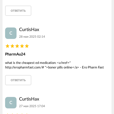
ОТВЕТИТЬ
CurtisHax
C
28 мая 2025 02:14
PharmAu24
what is the cheapest ed medication: <a href="
http://eropharmfast.com/# ">boner pills online</a> - Ero Pharm Fast
ОТВЕТИТЬ
CurtisHax
C
27 мая 2025 17:04