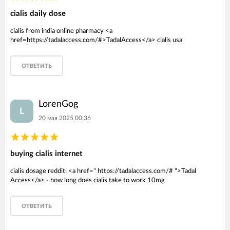
cialis daily dose
cialis from india online pharmacy <a
href=https://tadalaccess.com/#>TadalAccess</a> cialis usa
ОТВЕТИТЬ
LorenGog
L
20 мая 2025 00:36
buying cialis internet
cialis dosage reddit: <a href=" https://tadalaccess.com/# ">Tadal
Access</a> - how long does cialis take to work 10mg
ОТВЕТИТЬ