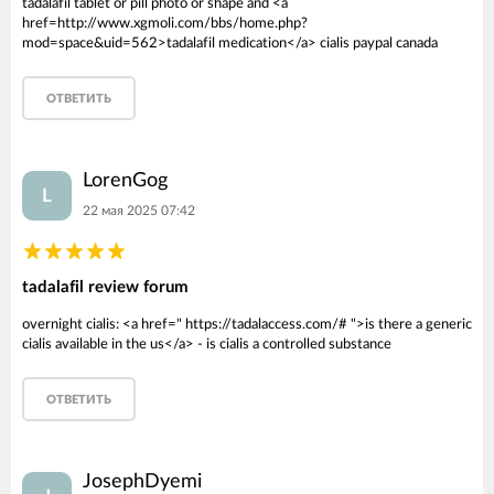
tadalafil tablet or pill photo or shape and <a
href=http://www.xgmoli.com/bbs/home.php?
mod=space&uid=562>tadalafil medication</a> cialis paypal canada
ОТВЕТИТЬ
LorenGog
L
22 мая 2025 07:42
tadalafil review forum
overnight cialis: <a href=" https://tadalaccess.com/# ">is there a generic
cialis available in the us</a> - is cialis a controlled substance
ОТВЕТИТЬ
JosephDyemi