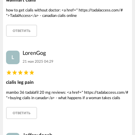
wallmart cialis
how to get cialis without doctor: <a href=" https://tadalaccess.com/#
">TadalAccess</a> - canadian cialis online
ОТВЕТИТЬ
LorenGog
L
21 мая 2025 04:29
cialis leg pain
mambo 36 tadalafil 20 mg reviews: <a href=" https://tadalaccess.com/#
">buying cialis in canada</a> - what happens if a woman takes cialis
ОТВЕТИТЬ