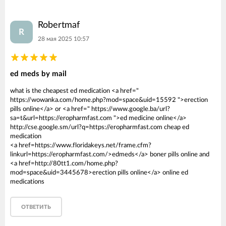
Robertmaf
R
28 мая 2025 10:57
ed meds by mail
what is the cheapest ed medication <a href="
https://wowanka.com/home.php?mod=space&uid=15592 ">erection
pills online</a> or <a href=" https://www.google.ba/url?
sa=t&url=https://eropharmfast.com ">ed medicine online</a>
http://cse.google.sm/url?q=https://eropharmfast.com cheap ed
medication
<a href=https://www.floridakeys.net/frame.cfm?
linkurl=https://eropharmfast.com/>edmeds</a> boner pills online and
<a href=http://80tt1.com/home.php?
mod=space&uid=3445678>erection pills online</a> online ed
medications
ОТВЕТИТЬ