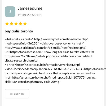
Jamesedume
J
19 мая 2025 04:31
buy cialis toronto
whats cialis <a href=" http://www.bqmoli.com/bbs/home.php?
mod=space&uid=36255 ">cialis overdose</a> or <a href="
http://www.serbiancafe.com/lat/diskusije/new/redirect.php?
url=https://tadalaccess.com ">how long for cialis to take effect</a>
http://www.9oo9le.me/details.php?site=tadalaccess.com tadalafil
citrate research chemical
<a href=http://historico.cubainformacion.tv/enlazar.php?
video=leccionesdemanipulacion077ITA.flv&id=17321&ur=https://tadalacce
by mail</a> cialis generic best price that accepts mastercard and <a
href=http://asresin.cn/home.php?mod=space&uid=107575>buying
cialis</a> canadian pharmacy cialis 20mg
ОТВЕТИТЬ