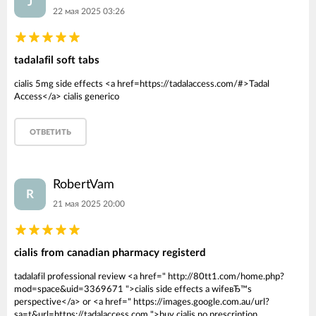
J
22 мая 2025 03:26
tadalafil soft tabs
cialis 5mg side effects <a href=https://tadalaccess.com/#>Tadal
Access</a> cialis generico
ОТВЕТИТЬ
RobertVam
R
21 мая 2025 20:00
cialis from canadian pharmacy registerd
tadalafil professional review <a href=" http://80tt1.com/home.php?
mod=space&uid=3369671 ">cialis side effects a wifeвЂ™s
perspective</a> or <a href=" https://images.google.com.au/url?
sa=t&url=https://tadalaccess.com ">buy cialis no prescription