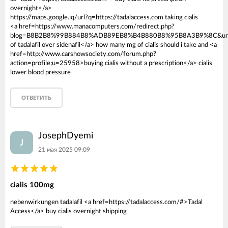
overnight</a>
https://maps.google.iq/url?q=https://tadalaccess.com taking cialis
<a href=https://www.manacomputers.com/redirect.php?
blog=B8B2B8%99B884B8%ADB89EB8%B4B880B8%95B8A3B9%8C&url=htt
of tadalafil over sidenafil</a> how many mg of cialis should i take and <a
href=http://www.carshowsociety.com/forum.php?
action=profile;u=25958>buying cialis without a prescription</a> cialis
lower blood pressure
ОТВЕТИТЬ
JosephDyemi
J
21 мая 2025 09:09
cialis 100mg
nebenwirkungen tadalafil <a href=https://tadalaccess.com/#>Tadal
Access</a> buy cialis overnight shipping