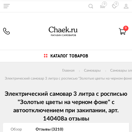
0
0
0
КАТАЛОГ ТОВАРОВ
Главная
Самовары
Самовары эл
Электрический самовар 3 литра с росписью "Золотые цветы на черном фоне"
Электрический самовар 3 литра с росписью
"Золотые цветы на черном фоне" с
автоотключением при закипании, арт.
140408а отзывы
Обзор
Отзывы (
3210
)