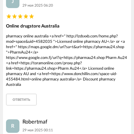
J
29 мая 2025 06:20
Online drugstore Australia
pharmacy online australia <a href=" http://lzdsxxb.com/home.php?
mod=space&uid=4582035 ">Licensed online pharmacy AU</a> or <a
href=" https://maps.google.dm/url?sa=t&url=https://pharmau24.shop
">PharmAu24</a>
https://www.google.com.fj/url?q=https://pharmau24.shop Pharm Au24
<a href=https://toramonline.com/proxy.php?
link=https://pharmau24.shop>Pharm Au24</a> Licensed online
pharmacy AU and <a href=https://www.donchillin.com/space-uid-
455484.html>online pharmacy australia</a> Discount pharmacy
Australia
ОТВЕТИТЬ
Robertmaf
R
29 мая 2025 00:11