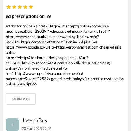
ed prescriptions online
ed doctor online <a href=" http://umsr.fgpzq.online/home.php?
mod=space&uid=23039 ">cheapest ed meds</a> or <a href="
https://www.reed.co.uk/courses/awarding-bodies/ncfe?
backUrl=https://eropharmfast.com ">online ed pills</a>
https://www.google.gp/url?q=https://eropharmfast.com cheap ed pills
online
<a href=http://toolbarqueries.google.com.mt/url?
sa=i&url=https://eropharmfast.com::>erectile dysfunction drugs
online</a> online ed medicine and <a
href=http://www.superiptv.com.cn/home.php?
mod=space&uid=122532>get ed meds today</a> erectile dysfunction
online prescription
ОТВЕТИТЬ
JosephBus
J
28 мая 2025 22:05