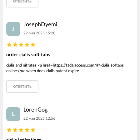
ОТВЕТИТЬ
JosephDyemi
J
22 мая 2025 15:28
order cialis soft tabs
cialis and nitrates <a href=https://tadalaccess.com/#>cialis softabs
online</a> when does cialis patent expire
ОТВЕТИТЬ
LorenGog
L
22 мая 2025 12:56