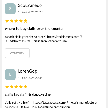
ScottAmedo
S
18 мая 2025 21:29
where to buy cialis over the counter
canada cialis generic: <a href=" https://tadalaccess.com/#
">TadalAccess</a> - cialis from canada to usa
ОТВЕТИТЬ
LorenGog
L
18 мая 2025 20:35
cialis tadalafil & dapoxetine
cialis soft: <a href=" https://tadalaccess.com/# ">cialis manufacturer
coupon 2018</a> - buy tadalafil no prescription