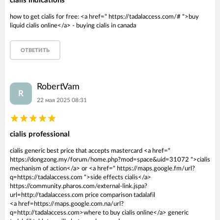
cialis indications
how to get cialis for free: <a href=" https://tadalaccess.com/# ">buy
liquid cialis online</a> - buying cialis in canada
ОТВЕТИТЬ
RobertVam
R
22 мая 2025 08:31
cialis professional
cialis generic best price that accepts mastercard <a href="
https://dongzong.my/forum/home.php?mod=space&uid=31072 ">cialis
mechanism of action</a> or <a href=" https://maps.google.fm/url?
q=https://tadalaccess.com ">side effects cialis</a>
https://community.pharos.com/external-link.jspa?
url=http://tadalaccess.com price comparison tadalafil
<a href=https://maps.google.com.na/url?
q=http://tadalaccess.com>where to buy cialis online</a> generic