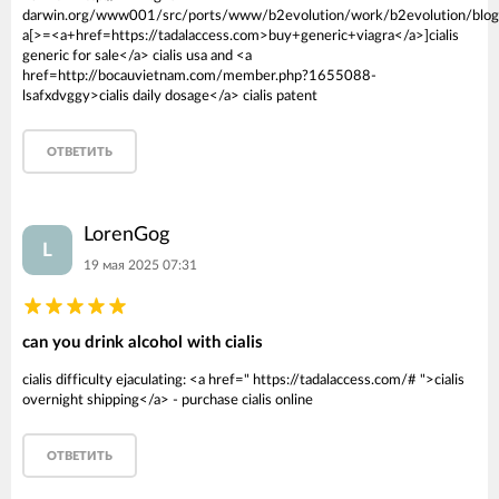
darwin.org/www001/src/ports/www/b2evolution/work/b2evolution/blogs/
a[>=<a+href=https://tadalaccess.com>buy+generic+viagra</a>]cialis
generic for sale</a> cialis usa and <a
href=http://bocauvietnam.com/member.php?1655088-
lsafxdvggy>cialis daily dosage</a> cialis patent
ОТВЕТИТЬ
LorenGog
L
19 мая 2025 07:31
can you drink alcohol with cialis
cialis difficulty ejaculating: <a href=" https://tadalaccess.com/# ">cialis
overnight shipping</a> - purchase cialis online
ОТВЕТИТЬ