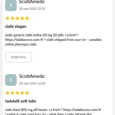
ScottAmedo
S
20 мая 2025 22:33
cialis slogan
order generic cialis online 20 mg 20 pills: <a href="
https://tadalaccess.com/# ">cialis shipped from usa</a> - canadian
online pharmacy cialis
ОТВЕТИТЬ
ScottAmedo
S
20 мая 2025 16:20
tadalafil soft tabs
cialis black 800 mg pill house: <a href=" https://tadalaccess.com/#
">what is cialis used for</a> - what does a cialis pill look like