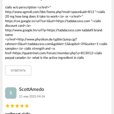
cialis w/o perscription <a href="
http://www.xgmoli.com/bbs/home.php?mod=space&uid=813 ">cialis
20 mg how long does it take to work</a> or <a href="
https://cse.google.sn/url?sa=t&url=https://tadalaccess.com ">cialis
discount card</a>
http://www.google.hn/url?q=https://tadalaccess.com tadalafil brand
name
<a href=http://www.physikon.de/cgibin/jump.cgi?
rahmen=0&url=tadalaccess.com&gebiet=1&kapitel=39&seite=1>cialis
samples</a> cialis strength and <a
href=https://quantrinet.com/forum/member.php?u=813012>cialis
paypal canada</a> what is the active ingredient in cialis
ОТВЕТИТЬ
ScottAmedo
S
21 мая 2025 04:34