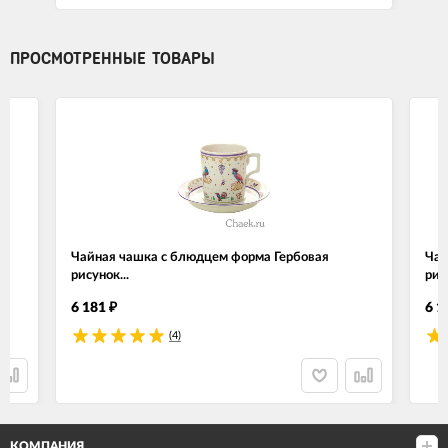
ПРОСМОТРЕННЫЕ ТОВАРЫ
Чайная чашка с блюдцем форма Гербовая
Чай
рисунок...
рис
6 181
6 1
₽
(4)
КОМПАНИЯ