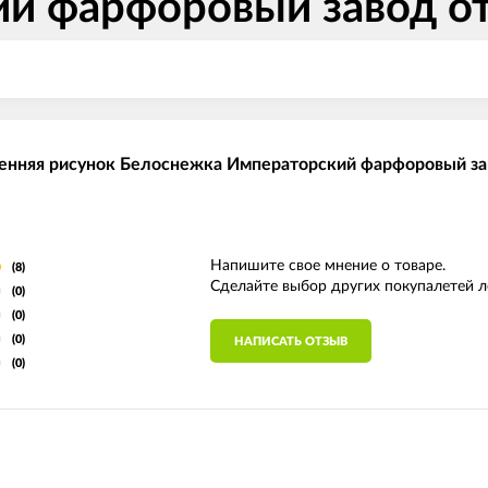
й фарфоровый завод о
есенняя рисунок Белоснежка Императорский фарфоровый з
Напишите свое мнение о товаре.
(8)
Сделайте выбор других покупалетей л
(0)
(0)
(0)
НАПИСАТЬ ОТЗЫВ
(0)