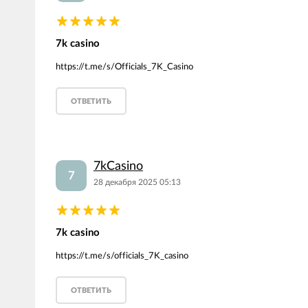
7k casino
https://t.me/s/Officials_7K_Casino
ОТВЕТИТЬ
7kCasino
7
28 декабря 2025 05:13
7k casino
https://t.me/s/officials_7K_casino
ОТВЕТИТЬ