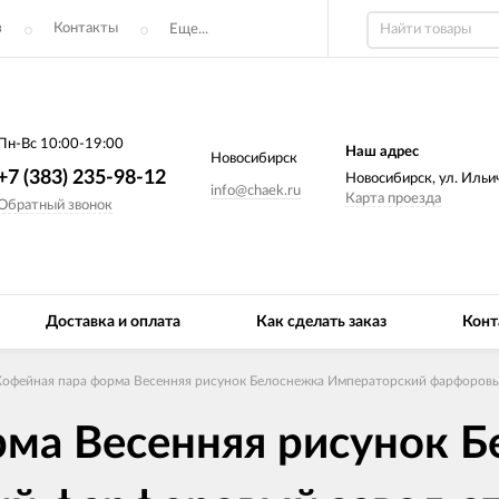
з
Контакты
Еще...
Пн-Вс 10:00-19:00
Наш адрес
Новосибирск
+7 (383) 235-98-12
Новосибирск, ул. Ильич
info@chaek.ru
Карта проезда
Обратный звонок
Доставка и оплата
Как сделать заказ
Конт
Кофейная пара форма Весенняя рисунок Белоснежка Императорский фарфоровы
рма Весенняя рисунок 