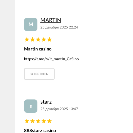
MARTIN
M
25 декабря 2025 22:24
Martin casino
https://t.me/s/it_martIn_CaSIno
ОТВЕТИТЬ
starz
s
25 декабря 2025 13:47
888starz casino