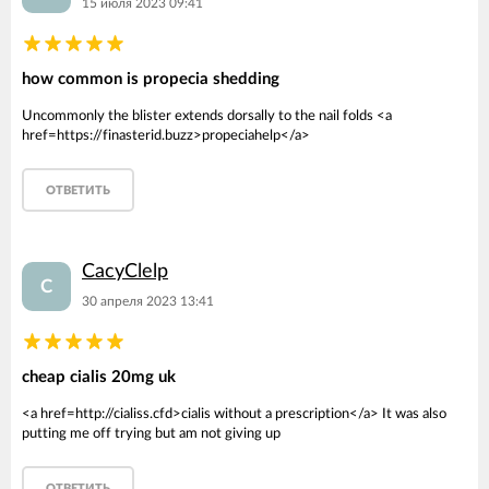
15 июля 2023 09:41
how common is propecia shedding
Uncommonly the blister extends dorsally to the nail folds <a
href=https://finasterid.buzz>propeciahelp</a>
ОТВЕТИТЬ
CacyClelp
C
30 апреля 2023 13:41
cheap cialis 20mg uk
<a href=http://cialiss.cfd>cialis without a prescription</a> It was also
putting me off trying but am not giving up
ОТВЕТИТЬ