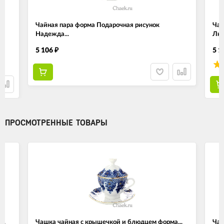
Чайная пара форма Подарочная рисунок
Чай
Надежда...
Люб
5 106
5 1
₽
ПРОСМОТРЕННЫЕ ТОВАРЫ
..
Чашка чайная с крышечкой и блюдцем форма...
Чаш