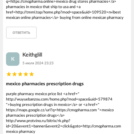
q=https://cmqpharma.online>mexico drug stores pharmacies</a>
pharmacies in mexico that ship to usa and <a
href=http://tmml.top/home.php?mod=space&uid=109520>п»їbest
mexican online pharmacies</a> buying from online mexican pharmacy
ОТВЕТИТЬ
Keithglill
K
5 июля 2024 23:23
mexico pharmacies prescription drugs
purple pharmacy mexico price list <a href="
http://wuyuebanzou.com/home.php?mod=space&uid=579874
">buying prescription drugs in mexico</a> or <a href="
https://maps.google.cz/url?q=https://cmqpharma.com ">mexico
pharmacies prescription drugs</a>
http://www.protvino.ru/bitrix/rk.php?
id=20&event1=banner&event2=click&goto=http://cmqpharma.com
mexico pharmacy