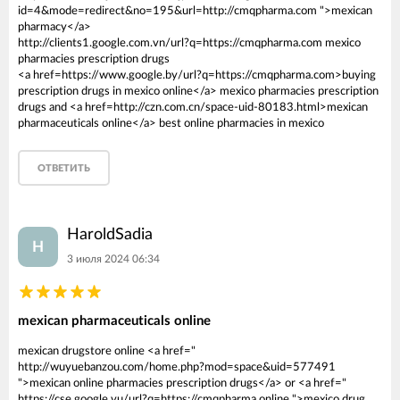
id=4&mode=redirect&no=195&url=http://cmqpharma.com ">mexican
pharmacy</a>
http://clients1.google.com.vn/url?q=https://cmqpharma.com mexico
pharmacies prescription drugs
<a href=https://www.google.by/url?q=https://cmqpharma.com>buying
prescription drugs in mexico online</a> mexico pharmacies prescription
drugs and <a href=http://czn.com.cn/space-uid-80183.html>mexican
pharmaceuticals online</a> best online pharmacies in mexico
ОТВЕТИТЬ
HaroldSadia
H
3 июля 2024 06:34
mexican pharmaceuticals online
mexican drugstore online <a href="
http://wuyuebanzou.com/home.php?mod=space&uid=577491
">mexican online pharmacies prescription drugs</a> or <a href="
https://cse.google.vu/url?q=https://cmqpharma.online ">mexico drug