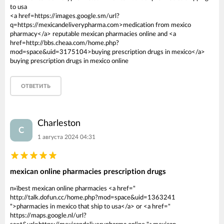
to usa
<a href=https://images.google.sm/url?
q=https://mexicandeliverypharma.com>medication from mexico
pharmacy</a> reputable mexican pharmacies online and <a
href=http://bbs.cheaa.com/home.php?
mod=space&uid=3175104>buying prescription drugs in mexico</a>
buying prescription drugs in mexico online
ОТВЕТИТЬ
Charleston
C
1 августа 2024 04:31
mexican online pharmacies prescription drugs
п»їbest mexican online pharmacies <a href="
http://talk.dofun.cc/home.php?mod=space&uid=1363241
">pharmacies in mexico that ship to usa</a> or <a href="
https://maps.google.nl/url?