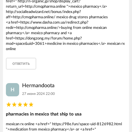
href=" http://n-organic.jp/shop/display_cart?
return_url=http://cmqpharma.online ">mexico pharmacy</a>
http://socialleadwizard.net/bonus/index.php?
aff=http://cmqpharma.online/ mexico drug stores pharmacies
<a href=https://www.dasha.com.ua/redirect.php?
redir=http://cmqpharma.online/>buying from online mexican
pharmacy</a> mexico pharmacy and <a
href=https://dongzong.my/forum/home.php?
mod=space&uid=3061>medicine in mexico pharmacies</a> mexican rx
online
ОТВЕТИТЬ
Hermandoota
H
27 июня 2024 22:00
pharmacies in mexico that ship to usa
mexican rx online <a href=" https://98e.fun/space-uid-8126982.html
">medication from mexico pharmacy</a> or <a href="