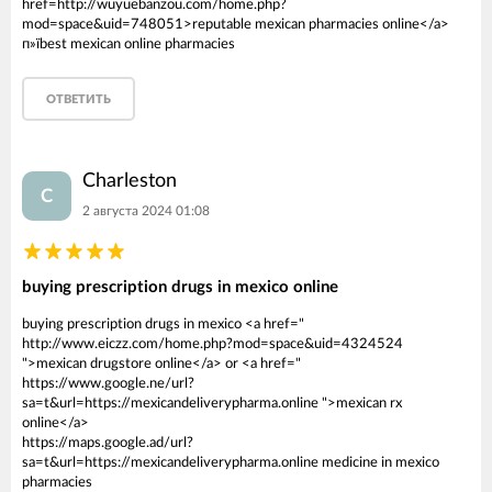
href=http://wuyuebanzou.com/home.php?
mod=space&uid=748051>reputable mexican pharmacies online</a>
п»їbest mexican online pharmacies
ОТВЕТИТЬ
Charleston
C
2 августа 2024 01:08
buying prescription drugs in mexico online
buying prescription drugs in mexico <a href="
http://www.eiczz.com/home.php?mod=space&uid=4324524
">mexican drugstore online</a> or <a href="
https://www.google.ne/url?
sa=t&url=https://mexicandeliverypharma.online ">mexican rx
online</a>
https://maps.google.ad/url?
sa=t&url=https://mexicandeliverypharma.online medicine in mexico
pharmacies