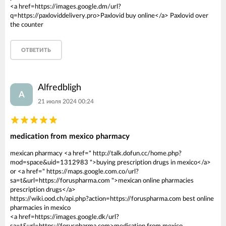
<a href=https://images.google.dm/url?
q=https://paxloviddelivery.pro>Paxlovid buy online</a> Paxlovid over
the counter
ОТВЕТИТЬ
Alfredbligh
A
21 июля 2024 00:24
medication from mexico pharmacy
mexican pharmacy <a href=" http://talk.dofun.cc/home.php?
mod=space&uid=1312983 ">buying prescription drugs in mexico</a>
or <a href=" https://maps.google.com.co/url?
sa=t&url=https://foruspharma.com ">mexican online pharmacies
prescription drugs</a>
https://wiki.ood.ch/api.php?action=https://foruspharma.com best online
pharmacies in mexico
<a href=https://images.google.dk/url?