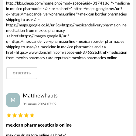
http://bbs.cheaa.com/home.php?mod=space&uid=3174186 ">medicine
in mexico pharmacies</a> or <a href=" https://maps.google.mv/url?
q=https://mexicandeliverypharma.online ">mexican border pharmacies
shipping to usa</a>
https://maps.google.co.id/url?q=https://mexicandeliverypharma.online
medication from mexico pharmacy
<a href=https://images.google.li/url?
q=https://mexicandeliverypharma.online>mexican border pharmacies
shipping to usa</a> medicine in mexico pharmacies and <a
href=https://www.donchillin.com/space-uid-376526.html>medication
from mexico pharmacy</a> reputable mexican pharmacies online
ОТВЕТИТЬ
Matthewhauts
M
31 июля 2024 07:39
mexican pharmaceuticals online
mexican drugstore online <a href="