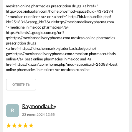
mexican online pharmacies prescription drugs <a href="
http://bbs.xinhaolian.com/home.php?mod=space&uid=4376194
">mexican rx online</a> or <a href=" http://hir.ize.hu/click.php?
id=251831&categ_id=7&url=http://mexicandeliverypharma.com
">medicine in mexico pharmacies</a>
https://clients1.google.com.ng/url?
q=https://mexicandeliverypharma.com mexican online pharmacies
prescription drugs
<a href=https://kirschenmarkt-gladenbach.de/go.php?
go=https://mexicandeliverypharma.com>mexican pharmaceuticals
online</a> best online pharmacies in mexico and <a
href=https://xiazai7.com/home.php?mod=space&uid=26388>best
online pharmacies in mexico</a> mexican rx online
ОТВЕТИТЬ
Raymondlauby
R
23 июля 2024 13:55