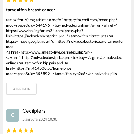
tamoxifen breast cancer
tamoxifen 20 mg tablet <a href=" https://fm.xndl.com/home.php?
mod=space&uid=644196 ">buy nolvadex online</a> or <a href="
https://www.boxingforum24.com/proxy.php?
link=https://nolvadexbestprice.pro:: ">tamoxifen citrate pct</a>
https://maps.google.nr/url?q=https://nolvadexbestprice.pro tamoxifen
moa
<a href=http://www.amego-live.de/index.php?a[>=
<a+href=http://nolvadexbestprice.pro>to+buy+viagra</a>]nolvadex
online</a> tamoxifen hip pain and <a
href=https://m.414500.cc/home.php?
mod=space&uid=3558991>tamoxifen cyp2d6</a> nolvadex pills
ОТВЕТИТЬ
Cecilplers
C
5 августа 2024 10:30