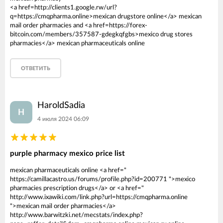
<a href=http://clients1.google.rw/url?
q=https://cmqpharma.online>mexican drugstore online</a> mexican
mail order pharmacies and <a href=https://forex-
bitcoin.com/members/357587-gdegkqfgbs>mexico drug stores
pharmacies</a> mexican pharmaceuticals online
ОТВЕТИТЬ
HaroldSadia
H
4 июля 2024 06:09
purple pharmacy mexico price list
mexican pharmaceuticals online <a href="
https://camillacastro.us/forums/profile.php?id=200771 ">mexico
pharmacies prescription drugs</a> or <a href="
http://www.ixawiki.com/link.php?url=https://cmqpharma.online
">mexican mail order pharmacies</a>
http://www.barwitzki.net/mecstats/index.php?