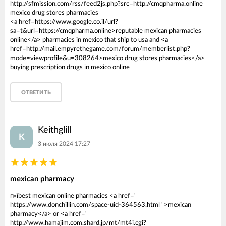
http://sfmission.com/rss/feed2js.php?src=http://cmqpharma.online
mexico drug stores pharmacies
<a href=https://www.google.co.il/url?
sa=t&url=https://cmqpharma.online>reputable mexican pharmacies
online</a> pharmacies in mexico that ship to usa and <a
href=http://mail.empyrethegame.com/forum/memberlist.php?
mode=viewprofile&u=308264>mexico drug stores pharmacies</a>
buying prescription drugs in mexico online
ОТВЕТИТЬ
Keithglill
K
3 июля 2024 17:27
mexican pharmacy
п»їbest mexican online pharmacies <a href="
https://www.donchillin.com/space-uid-364563.html ">mexican
pharmacy</a> or <a href="
http://www.hamajim.com.shard.jp/mt/mt4i.cgi?