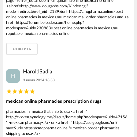
page=reffer_detail&dom=cmqpharma.online mexican rx online
<a href=http://www.dougabbs.com/i/index.cgi?
mode=redirect&ref_eid=2139&url=https://cmqpharma.online>best
online pharmacies in mexico</a> mexican mail order pharmacies and <a
href=https://forum.beloader.com/home.php?
mod=space&uid=230883>best online pharmacies in mexico</a>
reputable mexican pharmacies online
ОТВЕТИТЬ
HaroldSadia
H
3 июля 2024 18:33
mexican online pharmacies prescription drugs
pharmacies in mexico that ship to usa <a href="
http://ckxken.synology.me/discuz/home.php?mod=space&uid=47156
">mexican pharmacy</a> or <a href=" https://cse.google.no/url?
sa=t&url=https://cmqpharma.online ">mexican border pharmacies
shipping to usa</a>