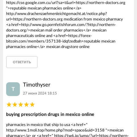
https://cse.google.com.cu/url?sa=t&url=https://northern-doctors.org
">reputable mexican pharmacies online</a>
http://www.drachenzaehmenleichtgemacht.at/notice.php?
url=https://northern-doctors.org medication from mexico pharmacy
<a href=http://www.go.pornfetishforum.com/?http://northern-
doctors.org/>mexican mail order pharmacies</a> mexican
pharmaceuticals online and <a href=https://forex-
bitcoin.com/members/357138-idqfzedbah>reputable mexican
pharmacies online</a> mexican drugstore online
ОТВЕТИТЬ
Timothyser
T
27 июня 2024 18:15
buying prescription drugs in mexico online
pharmacies in mexico that ship to usa <a href="
http://www.1moli.top/home.php?mod=space&uid=3158 ">mexican
pharmacy</a> or <a href=" https://tw6.jp/jump/?url=https://northern-