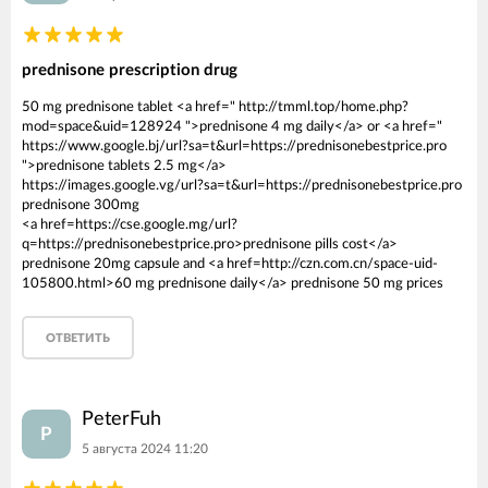
prednisone prescription drug
50 mg prednisone tablet <a href=" http://tmml.top/home.php?
mod=space&uid=128924 ">prednisone 4 mg daily</a> or <a href="
https://www.google.bj/url?sa=t&url=https://prednisonebestprice.pro
">prednisone tablets 2.5 mg</a>
https://images.google.vg/url?sa=t&url=https://prednisonebestprice.pro
prednisone 300mg
<a href=https://cse.google.mg/url?
q=https://prednisonebestprice.pro>prednisone pills cost</a>
prednisone 20mg capsule and <a href=http://czn.com.cn/space-uid-
105800.html>60 mg prednisone daily</a> prednisone 50 mg prices
ОТВЕТИТЬ
PeterFuh
P
5 августа 2024 11:20