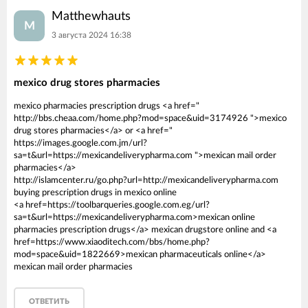
Matthewhauts
M
3 августа 2024 16:38
mexico drug stores pharmacies
mexico pharmacies prescription drugs <a href="
http://bbs.cheaa.com/home.php?mod=space&uid=3174926 ">mexico
drug stores pharmacies</a> or <a href="
https://images.google.com.jm/url?
sa=t&url=https://mexicandeliverypharma.com ">mexican mail order
pharmacies</a>
http://islamcenter.ru/go.php?url=http://mexicandeliverypharma.com
buying prescription drugs in mexico online
<a href=https://toolbarqueries.google.com.eg/url?
sa=t&url=https://mexicandeliverypharma.com>mexican online
pharmacies prescription drugs</a> mexican drugstore online and <a
href=https://www.xiaoditech.com/bbs/home.php?
mod=space&uid=1822669>mexican pharmaceuticals online</a>
mexican mail order pharmacies
ОТВЕТИТЬ