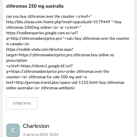
zithromax 250 mg australia
can you buy zithromax over the counter <a href="
http://bbs.cheaa.com/home.php?mod=space&uid=3179449 ">buy
zithromax 1000mg online</a> or <a href="
https://toolbarqueries.google.com.ec/url?
q=http://zithromaxbestprice.pro ">can i buy zithromax over the counter
in canada</a>
https://mobile.vhda.com/director.aspx?
target=https://zithromaxbestprice.pro zithromax buy online no
prescription
<a href=https://clients1.google.bf/url?
q=https://zithromaxbestprice.pro>order zithromax over the
counter</a> zithromax for sale 500 mg and <a
href=http://german.travel.plus/space-uid-1132.html>buy zithromax
online australia</a> zithromax antibiotic
ОТВЕТИТЬ
Charleston
C
3 августа 2024 18:34