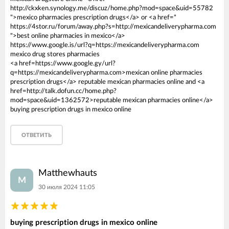
http://ckxken.synology.me/discuz/home.php?mod=space&uid=55782
">mexico pharmacies prescription drugs</a> or <a href="
https://4stor.ru/forum/away.php?s=http://mexicandeliverypharma.com
">best online pharmacies in mexico</a>
https://www.google.is/url?q=https://mexicandeliverypharma.com
mexico drug stores pharmacies
<a href=https://www.google.gy/url?
q=https://mexicandeliverypharma.com>mexican online pharmacies
prescription drugs</a> reputable mexican pharmacies online and <a
href=http://talk.dofun.cc/home.php?
mod=space&uid=1362572>reputable mexican pharmacies online</a>
buying prescription drugs in mexico online
ОТВЕТИТЬ
Matthewhauts
M
30 июля 2024 11:05
buying prescription drugs in mexico online