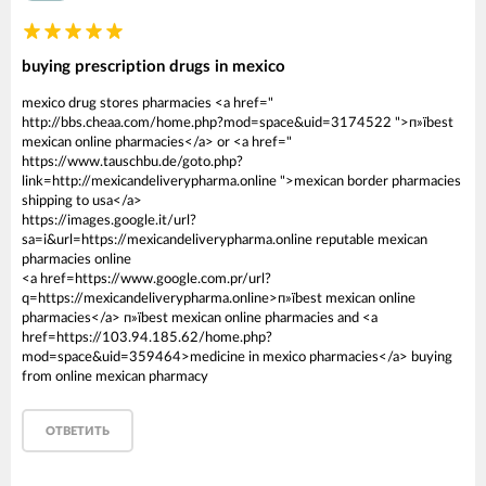
buying prescription drugs in mexico
mexico drug stores pharmacies <a href="
http://bbs.cheaa.com/home.php?mod=space&uid=3174522 ">п»їbest
mexican online pharmacies</a> or <a href="
https://www.tauschbu.de/goto.php?
link=http://mexicandeliverypharma.online ">mexican border pharmacies
shipping to usa</a>
https://images.google.it/url?
sa=i&url=https://mexicandeliverypharma.online reputable mexican
pharmacies online
<a href=https://www.google.com.pr/url?
q=https://mexicandeliverypharma.online>п»їbest mexican online
pharmacies</a> п»їbest mexican online pharmacies and <a
href=https://103.94.185.62/home.php?
mod=space&uid=359464>medicine in mexico pharmacies</a> buying
from online mexican pharmacy
ОТВЕТИТЬ