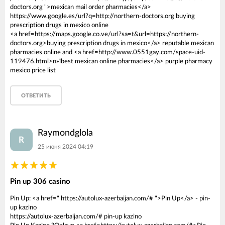
doctors.org ">mexican mail order pharmacies</a>
https://www.google.es/url?q=http://northern-doctors.org buying
prescription drugs in mexico online
<a href=https://maps.google.co.ve/url?sa=t&url=https://northern-
doctors.org>buying prescription drugs in mexico</a> reputable mexican
pharmacies online and <a href=http://www.0551gay.com/space-uid-
119476.html>п»їbest mexican online pharmacies</a> purple pharmacy
mexico price list
ОТВЕТИТЬ
Raymondglola
R
25 июня 2024 04:19
Pin up 306 casino
Pin Up: <a href=" https://autolux-azerbaijan.com/# ">Pin Up</a> - pin-
up kazino
https://autolux-azerbaijan.com/# pin-up kazino