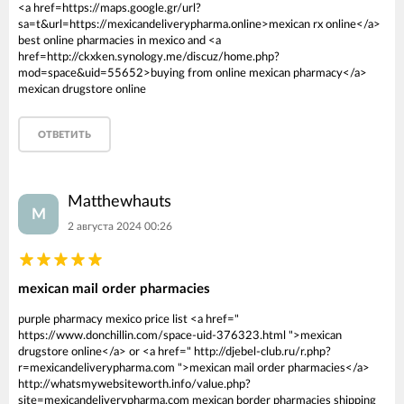
<a href=https://maps.google.gr/url?
sa=t&url=https://mexicandeliverypharma.online>mexican rx online</a>
best online pharmacies in mexico and <a
href=http://ckxken.synology.me/discuz/home.php?
mod=space&uid=55652>buying from online mexican pharmacy</a>
mexican drugstore online
ОТВЕТИТЬ
Matthewhauts
M
2 августа 2024 00:26
mexican mail order pharmacies
purple pharmacy mexico price list <a href="
https://www.donchillin.com/space-uid-376323.html ">mexican
drugstore online</a> or <a href=" http://djebel-club.ru/r.php?
r=mexicandeliverypharma.com ">mexican mail order pharmacies</a>
http://whatsmywebsiteworth.info/value.php?
site=mexicandeliverypharma.com mexican border pharmacies shipping