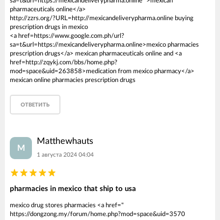
sa=t&url=https://mexicandeliverypharma.online ">mexican
pharmaceuticals online</a>
http://zzrs.org/?URL=http://mexicandeliverypharma.online buying
prescription drugs in mexico
<a href=https://www.google.com.ph/url?
sa=t&url=https://mexicandeliverypharma.online>mexico pharmacies
prescription drugs</a> mexican pharmaceuticals online and <a
href=http://zqykj.com/bbs/home.php?
mod=space&uid=263858>medication from mexico pharmacy</a>
mexican online pharmacies prescription drugs
ОТВЕТИТЬ
Matthewhauts
M
1 августа 2024 04:04
pharmacies in mexico that ship to usa
mexico drug stores pharmacies <a href="
https://dongzong.my/forum/home.php?mod=space&uid=3570