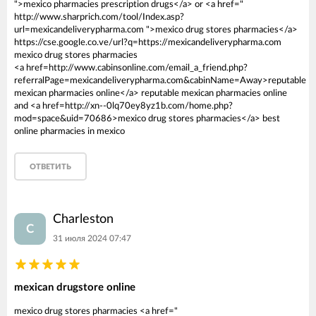
">mexico pharmacies prescription drugs</a> or <a href="
http://www.sharprich.com/tool/Index.asp?
url=mexicandeliverypharma.com ">mexico drug stores pharmacies</a>
https://cse.google.co.ve/url?q=https://mexicandeliverypharma.com
mexico drug stores pharmacies
<a href=http://www.cabinsonline.com/email_a_friend.php?
referralPage=mexicandeliverypharma.com&cabinName=Away>reputable
mexican pharmacies online</a> reputable mexican pharmacies online
and <a href=http://xn--0lq70ey8yz1b.com/home.php?
mod=space&uid=70686>mexico drug stores pharmacies</a> best
online pharmacies in mexico
ОТВЕТИТЬ
Charleston
C
31 июля 2024 07:47
mexican drugstore online
mexico drug stores pharmacies <a href="