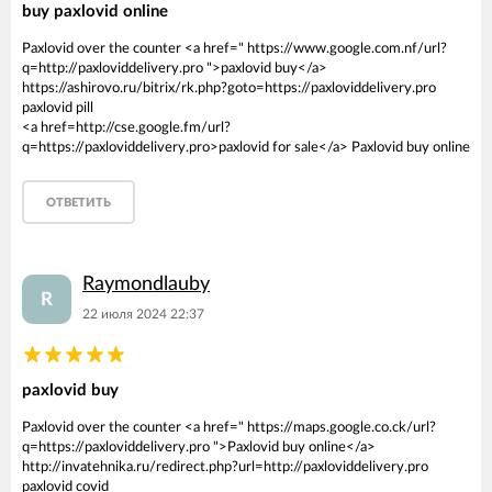
buy paxlovid online
Paxlovid over the counter <a href=" https://www.google.com.nf/url?
q=http://paxloviddelivery.pro ">paxlovid buy</a>
https://ashirovo.ru/bitrix/rk.php?goto=https://paxloviddelivery.pro
paxlovid pill
<a href=http://cse.google.fm/url?
q=https://paxloviddelivery.pro>paxlovid for sale</a> Paxlovid buy online
ОТВЕТИТЬ
Raymondlauby
R
22 июля 2024 22:37
paxlovid buy
Paxlovid over the counter <a href=" https://maps.google.co.ck/url?
q=https://paxloviddelivery.pro ">Paxlovid buy online</a>
http://invatehnika.ru/redirect.php?url=http://paxloviddelivery.pro
paxlovid covid