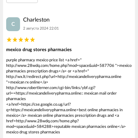
Charleston
C
2 августа 2024 22:01
mexico drug stores pharmacies
purple pharmacy mexico price list <a href="
http://www.28wdq.com/home.php?mod=space&uid=587706 ">mexico
pharmacies prescription drugs</a> or <a href="
http://wx.lt/redirect.php?url=http://mexicandeliverypharma.online
">mexican rx online</a>
http://www.robertlerner.com/cgi-bin/links/ybf.cgi?
url==https://mexicandeliverypharma.online:: mexican mail order
pharmacies
<a href=https://cse.google.co.ug/url?
q=https://mexicandeliverypharma.online>best online pharmacies in
mexico</a> mexican online pharmacies prescription drugs and <a
href=http://www.28wdq.com/home.php?
mod=space&uid=584288>reputable mexican pharmacies online</a>
mexico drug stores pharmacies