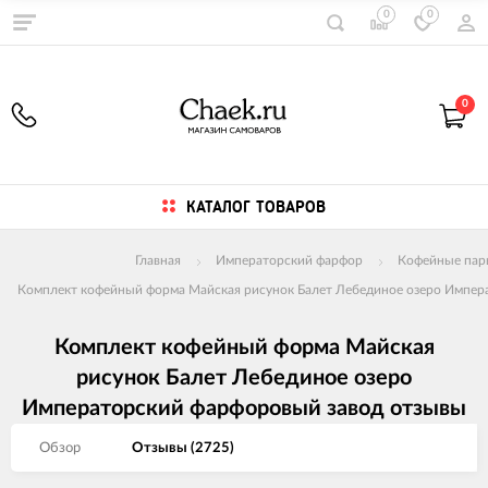
0
0
0
КАТАЛОГ ТОВАРОВ
Главная
Императорский фарфор
Кофейные пар
Комплект кофейный форма Майская рисунок Балет Лебединое озеро Импер
Комплект кофейный форма Майская
рисунок Балет Лебединое озеро
Императорский фарфоровый завод отзывы
Обзор
Отзывы (
2725
)