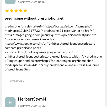
6 августа 2024 06:03
prednisone without prescription.net
prednisone for sale <a href=" https://bbs.zzxfsd.com/home.php?
mod=space&uid=217732 ">prednisone 21 pack</a> or <a href="
https://images.google.com.jm/url?q=http://prednisonebestprice.pro
">prednisone brand name in usa</a>
https://www.google.com.jm/url?q=https://prednisonebestprice.pro
compare prednisone prices
<a href=https://toolbarqueries.google.com.co/url?
q=https://prednisonebestprice.pro>prednisone 1 tablet</a> prednisone
10 mg coupon and <a href=http://forum.orangepi.org/home.php?
mod=space&uid=4644179>buy prednisone online australia</a> price
of prednisone 5mg
ОТВЕТИТЬ
HerbertStymN
H
5 августа 2024 11:32