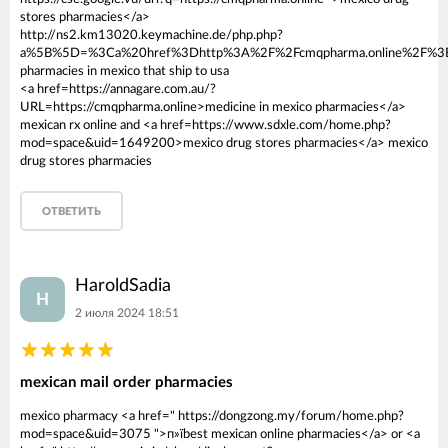
stores pharmacies</a>
http://ns2.km13020.keymachine.de/php.php?
a%5B%5D=%3Ca%20href%3Dhttp%3A%2F%2Fcmqpharma.onli
pharmacies in mexico that ship to usa
<a href=https://annagare.com.au/?
URL=https://cmqpharma.online>medicine in mexico pharmacies</a>
mexican rx online and <a href=https://www.sdxle.com/home.php?
mod=space&uid=1649200>mexico drug stores pharmacies</a> mexico
drug stores pharmacies
ОТВЕТИТЬ
HaroldSadia
H
2 июля 2024 18:51
mexican mail order pharmacies
mexico pharmacy <a href=" https://dongzong.my/forum/home.php?
mod=space&uid=3075 ">п»їbest mexican online pharmacies</a> or <a