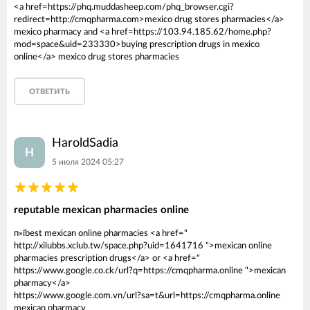
<a href=https://phq.muddasheep.com/phq_browser.cgi?
redirect=http://cmqpharma.com>mexico drug stores pharmacies</a>
mexico pharmacy and <a href=https://103.94.185.62/home.php?
mod=space&uid=233330>buying prescription drugs in mexico
online</a> mexico drug stores pharmacies
ОТВЕТИТЬ
HaroldSadia
H
5 июля 2024 05:27
reputable mexican pharmacies online
п»їbest mexican online pharmacies <a href="
http://xilubbs.xclub.tw/space.php?uid=1641716 ">mexican online
pharmacies prescription drugs</a> or <a href="
https://www.google.co.ck/url?q=https://cmqpharma.online ">mexican
pharmacy</a>
https://www.google.com.vn/url?sa=t&url=https://cmqpharma.online
mexican pharmacy