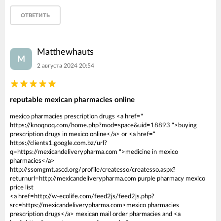
ОТВЕТИТЬ
Matthewhauts
M
2 августа 2024 20:54
reputable mexican pharmacies online
mexico pharmacies prescription drugs <a href="
https://knoqnoq.com/home.php?mod=space&uid=18893 ">buying
prescription drugs in mexico online</a> or <a href="
https://clients1.google.com.bz/url?
q=https://mexicandeliverypharma.com ">medicine in mexico
pharmacies</a>
http://ssomgmt.ascd.org/profile/createsso/createsso.aspx?
returnurl=http://mexicandeliverypharma.com purple pharmacy mexico
price list
<a href=http://w-ecolife.com/feed2js/feed2js.php?
src=https://mexicandeliverypharma.com>mexico pharmacies
prescription drugs</a> mexican mail order pharmacies and <a