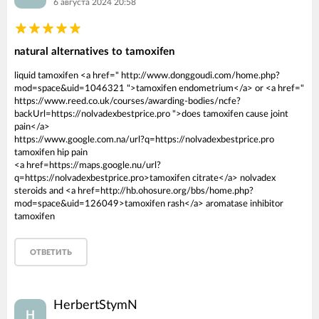
6 августа 2024 20:58
natural alternatives to tamoxifen
liquid tamoxifen <a href=" http://www.donggoudi.com/home.php?
mod=space&uid=1046321 ">tamoxifen endometrium</a> or <a href="
https://www.reed.co.uk/courses/awarding-bodies/ncfe?
backUrl=https://nolvadexbestprice.pro ">does tamoxifen cause joint
pain</a>
https://www.google.com.na/url?q=https://nolvadexbestprice.pro
tamoxifen hip pain
<a href=https://maps.google.nu/url?
q=https://nolvadexbestprice.pro>tamoxifen citrate</a> nolvadex
steroids and <a href=http://hb.ohosure.org/bbs/home.php?
mod=space&uid=126049>tamoxifen rash</a> aromatase inhibitor
tamoxifen
ОТВЕТИТЬ
HerbertStymN
H