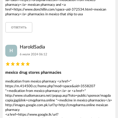
sa=t&url=https://foruspharma.com>medication from mexico
pharmacy</a> mexican pharmacy and <a
href=https://www.donchillin.com/space-uid-372534.html>mexican
pharmacy</a> pharmacies in mexico that ship to usa
ОТВЕТИТЬ
HaroldSadia
H
6 июля 2024 06:12
mexico drug stores pharmacies
medication from mexico pharmacy <a href="
https://m.414500.cc/home.php?mod=space&uid=3558207
">medication from mexico pharmacy</a> or <a href="
http://www.studiomassaro.net/popup.asp?foto=public/sponsor/magda
copia.jpg&link=cmqpharma.online ">medicine in mexico pharmacies</a>
http://images.google.com.pk/url?q=http://cmqpharma.online mexican
pharmacy
<a href=https://www.google.lk/url?