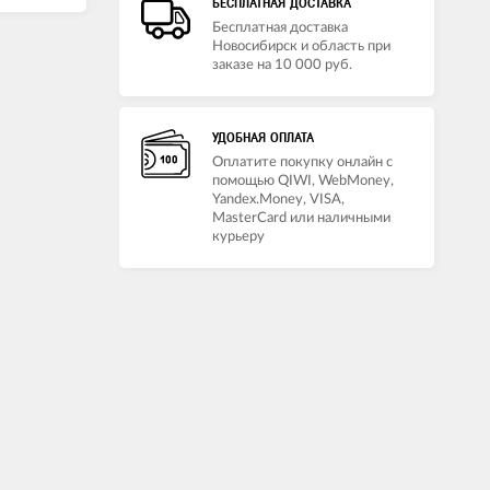
БЕСПЛАТНАЯ ДОСТАВКА
Бесплатная доставка
Новосибирск и область при
заказе на 10 000 руб.
УДОБНАЯ ОПЛАТА
Оплатите покупку онлайн с
помощью QIWI, WebMoney,
Yandex.Money, VISA,
MasterCard или наличными
курьеру
ма
Сервиз чайный форма
Золотая
Айседора рисунок Золотая
торский
лента 6/14 Императорский
фарфоровый завод