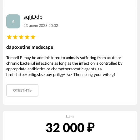
sqIjDdp
s
23 июля 2023 20:02
dapoxetine medscape
Temaril P may be administered to animals suffering from acute or
chronic bacterial infections as long as the infection is controlled by
appropriate antibiotics or chemotherapeutic agents <a
href=http://prilig.sbs>buy priligy</a> Then, bang your wife gf
ОТВЕТИТЬ
Цена
32 000
₽