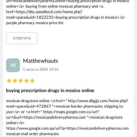
url=mexicandeliverypharma.online>buying prescription drugs in mexico
online</a> buying from online mexican pharmacy and <a
href=https://bbs.xiaoditech.com/home.php?
mod=space&uid=1822235>buying prescription drugs in mexico</a>
purple pharmacy mexico price list
ОТВЕТИТЬ
Matthewhauts
M
1 августа 2024 19:16
buying prescription drugs in mexico online
mexican drugstore online <a href=" http://www.dbgjjs.com/home.php?
mod=space&uid=472867 ">mexican border pharmacies shipping to
usa</a> or <a href=" https://maps.google.com.cu/url?
sa=t&url=https://mexicandeliverypharma.com ">mexican drugstore
online</a>
https://www.google.com.qa/url?q=https://mexicandeliverypharma.com
mexican mail order pharmacies