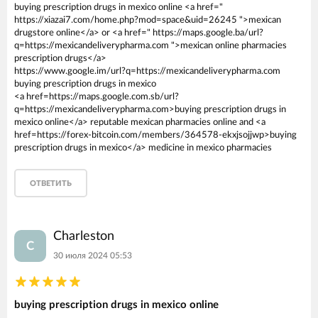
buying prescription drugs in mexico online <a href="
https://xiazai7.com/home.php?mod=space&uid=26245 ">mexican
drugstore online</a> or <a href=" https://maps.google.ba/url?
q=https://mexicandeliverypharma.com ">mexican online pharmacies
prescription drugs</a>
https://www.google.im/url?q=https://mexicandeliverypharma.com
buying prescription drugs in mexico
<a href=https://maps.google.com.sb/url?
q=https://mexicandeliverypharma.com>buying prescription drugs in
mexico online</a> reputable mexican pharmacies online and <a
href=https://forex-bitcoin.com/members/364578-ekxjsojjwp>buying
prescription drugs in mexico</a> medicine in mexico pharmacies
ОТВЕТИТЬ
Charleston
C
30 июля 2024 05:53
buying prescription drugs in mexico online