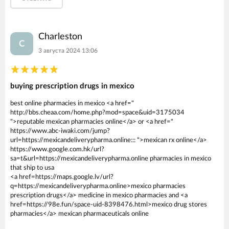
Charleston
C
3 августа 2024 13:06
buying prescription drugs in mexico
best online pharmacies in mexico <a href="
http://bbs.cheaa.com/home.php?mod=space&uid=3175034
">reputable mexican pharmacies online</a> or <a href="
https://www.abc-iwaki.com/jump?
url=https://mexicandeliverypharma.online::: ">mexican rx online</a>
https://www.google.com.hk/url?
sa=t&url=https://mexicandeliverypharma.online pharmacies in mexico
that ship to usa
<a href=https://maps.google.lv/url?
q=https://mexicandeliverypharma.online>mexico pharmacies
prescription drugs</a> medicine in mexico pharmacies and <a
href=https://98e.fun/space-uid-8398476.html>mexico drug stores
pharmacies</a> mexican pharmaceuticals online