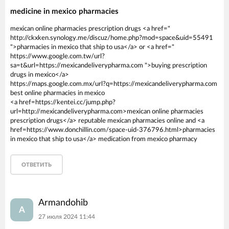
medicine in mexico pharmacies
mexican online pharmacies prescription drugs <a href="
http://ckxken.synology.me/discuz/home.php?mod=space&uid=55491
">pharmacies in mexico that ship to usa</a> or <a href="
https://www.google.com.tw/url?
sa=t&url=https://mexicandeliverypharma.com ">buying prescription
drugs in mexico</a>
https://maps.google.com.mx/url?q=https://mexicandeliverypharma.com
best online pharmacies in mexico
<a href=https://kentei.cc/jump.php?
url=http://mexicandeliverypharma.com>mexican online pharmacies
prescription drugs</a> reputable mexican pharmacies online and <a
href=https://www.donchillin.com/space-uid-376796.html>pharmacies
in mexico that ship to usa</a> medication from mexico pharmacy
ОТВЕТИТЬ
Armandohib
A
27 июля 2024 11:44