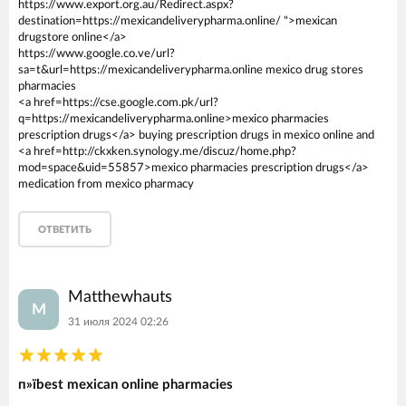
https://www.export.org.au/Redirect.aspx?
destination=https://mexicandeliverypharma.online/ ">mexican
drugstore online</a>
https://www.google.co.ve/url?
sa=t&url=https://mexicandeliverypharma.online mexico drug stores
pharmacies
<a href=https://cse.google.com.pk/url?
q=https://mexicandeliverypharma.online>mexico pharmacies
prescription drugs</a> buying prescription drugs in mexico online and
<a href=http://ckxken.synology.me/discuz/home.php?
mod=space&uid=55857>mexico pharmacies prescription drugs</a>
medication from mexico pharmacy
ОТВЕТИТЬ
Matthewhauts
M
31 июля 2024 02:26
п»їbest mexican online pharmacies