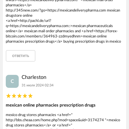
linkurl=https://mexicandeliverypharma.com/ ">mexican mail order
pharmacies</a>
http://345new.com/?go=https://mexicandeliverypharma.com mexican
drugstore online
<a href=http://pachl.de/url?
q=https://mexicandeliverypharma.com::>mexican pharmaceuticals
online</a> mexican mail order pharmacies and <a href=https://forex-
bitcoin.com/members/364963-zzdmyedhnm>mexican online
pharmacies prescription drugs</a> buying prescription drugs in mexico
ОТВЕТИТЬ
Charleston
C
31 июля 2024 02:34
mexican online pharmacies prescription drugs
mexico drug stores pharmacies <a href="
http://bbs.cheaa.com/home.php?mod=space&uid=3174274 ">mexico
drug stores pharmacies</a> or <a href="