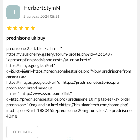
HerbertStymN
H
5 августа 2024 05:56
prednisone uk buy
prednisone 2.5 tablet <a href="
https://visualchemy.gallery/forum/profile.php?id=4261497
">prescription prednisone cost</a> or <a href="
https://image.google.al/url?
q=j&rct=j&url=https://prednisonebestprice.pro ">buy prednisone from
canada</a>
https://images.google.ad/url?q=https://prednisonebestprice.pro
prednisone brand name us
<a href=http://www.ssnote.net/link?
q=http://prednisonebestprice.pro>prednisone 10 mg tablet</a> order
prednisone 10mg and <a href=https://bbs.xiaoditech.com/home.php?
mod=space&uid=1830455>prednisone 20mg for sale</a> prednisone
40mg
ОТВЕТИТЬ