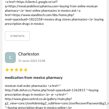
<a href=https://clients1.google.nr/url?
q=https://mexicandeliverypharma.com>buying from online mexican
pharmacy</a> best online pharmacies in mexico and <a
href=https://www.xiaoditech.com/bbs/home.php?
mod=space&uid=1822358>mexico drug stores pharmacies</a> buying
prescription drugs in mexico
ОТВЕТИТЬ
Charleston
C
31 июля 2024 23:08
medication from mexico pharmacy
mexican mail order pharmacies <a href="
http://talk.dofun.cc/home.php?mod=space&uid=1362815 ">buying
prescription drugs in mexico</a> or <a href="
http://www.glasscontrol.co.uk/gallery/main.php?
g2_view=core.UserAdmin&g2_subView=core.UserRecoverPassword&g2_retu
">buying prescription drugs in mexico online</a>