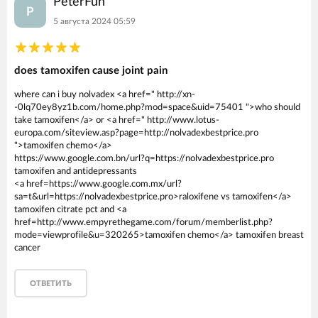
PeterFuh
P
5 августа 2024 05:59
does tamoxifen cause joint pain
where can i buy nolvadex <a href=" http://xn-
-0lq70ey8yz1b.com/home.php?mod=space&uid=75401 ">who should
take tamoxifen</a> or <a href=" http://www.lotus-
europa.com/siteview.asp?page=http://nolvadexbestprice.pro
">tamoxifen chemo</a>
https://www.google.com.bn/url?q=https://nolvadexbestprice.pro
tamoxifen and antidepressants
<a href=https://www.google.com.mx/url?
sa=t&url=https://nolvadexbestprice.pro>raloxifene vs tamoxifen</a>
tamoxifen citrate pct and <a
href=http://www.empyrethegame.com/forum/memberlist.php?
mode=viewprofile&u=320265>tamoxifen chemo</a> tamoxifen breast
cancer
ОТВЕТИТЬ