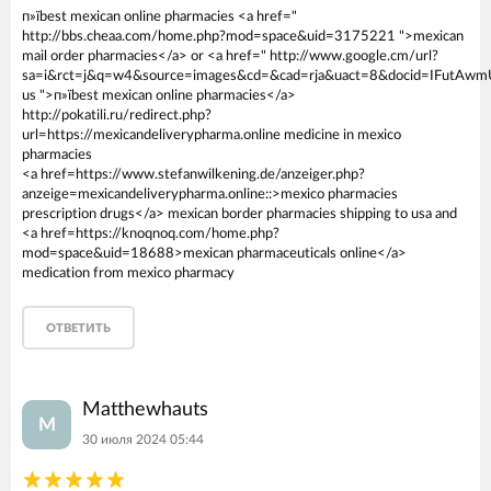
п»їbest mexican online pharmacies <a href="
http://bbs.cheaa.com/home.php?mod=space&uid=3175221 ">mexican
mail order pharmacies</a> or <a href=" http://www.google.cm/url?
sa=i&rct=j&q=w4&source=images&cd=&cad=rja&uact=8&docid=IFutAwmU
us ">п»їbest mexican online pharmacies</a>
http://pokatili.ru/redirect.php?
url=https://mexicandeliverypharma.online medicine in mexico
pharmacies
<a href=https://www.stefanwilkening.de/anzeiger.php?
anzeige=mexicandeliverypharma.online::>mexico pharmacies
prescription drugs</a> mexican border pharmacies shipping to usa and
<a href=https://knoqnoq.com/home.php?
mod=space&uid=18688>mexican pharmaceuticals online</a>
medication from mexico pharmacy
ОТВЕТИТЬ
Matthewhauts
M
30 июля 2024 05:44