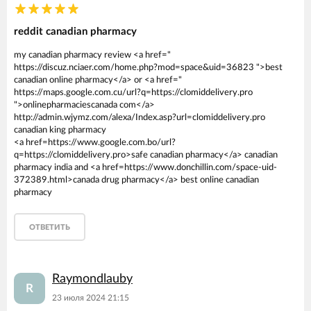
reddit canadian pharmacy
my canadian pharmacy review <a href="
https://discuz.nciaer.com/home.php?mod=space&uid=36823 ">best
canadian online pharmacy</a> or <a href="
https://maps.google.com.cu/url?q=https://clomiddelivery.pro
">onlinepharmaciescanada com</a>
http://admin.wjymz.com/alexa/Index.asp?url=clomiddelivery.pro
canadian king pharmacy
<a href=https://www.google.com.bo/url?
q=https://clomiddelivery.pro>safe canadian pharmacy</a> canadian
pharmacy india and <a href=https://www.donchillin.com/space-uid-
372389.html>canada drug pharmacy</a> best online canadian
pharmacy
ОТВЕТИТЬ
Raymondlauby
R
23 июля 2024 21:15