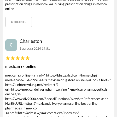
prescription drugs in mexico</a> buying prescription drugs in mexico
online
ОТВЕТИТЬ
Charleston
C
1 августа 2024 19:51
mexican rx online
mexican rx online <a href=" https://bbs.zzxfsd.com/home.php?
mod=space&uid=199344 ">mexican drugstore online</a> or <a href="
http://kinhtexaydung.net/redirect/?
url=https://mexicandeliverypharma.online ">mexican pharmaceuticals
online</a>
http://www.div2000.com/SpecialFunctions/NewSiteReferences.asp?
NwSiteURL=https://mexicandeliverypharma.online best online
pharmacies in mexico
<a href=http://admin.wjymz.com/alexa/Index.asp?