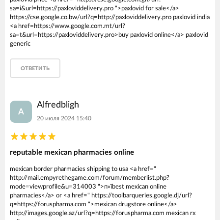
sa=i&url=https://paxloviddelivery.pro ">paxlovid for sale</a>
https://cse.google.co.bw/url?q=http://paxloviddelivery.pro paxlovid india
<a href=https://www.google.com.mt/url?
sa=t&url=https://paxloviddelivery.pro>buy paxlovid online</a> paxlovid
generic
ОТВЕТИТЬ
Alfredbligh
A
20 июля 2024 15:40
reputable mexican pharmacies online
mexican border pharmacies shipping to usa <a href="
http://mail.empyrethegame.com/forum/memberlist.php?
mode=viewprofile&u=314003 ">п»їbest mexican online
pharmacies</a> or <a href=" https://toolbarqueries.google.dj/url?
q=https://foruspharma.com ">mexican drugstore online</a>
http://images.google.az/url?q=https://foruspharma.com mexican rx