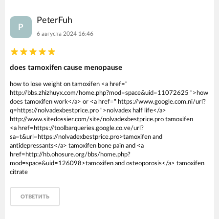
PeterFuh
P
6 августа 2024 16:46
does tamoxifen cause menopause
how to lose weight on tamoxifen <a href="
http://bbs.zhizhuyx.com/home.php?mod=space&uid=11072625 ">how
does tamoxifen work</a> or <a href=" https://www.google.com.ni/url?
q=https://nolvadexbestprice.pro ">nolvadex half life</a>
http://www.sitedossier.com/site/nolvadexbestprice.pro tamoxifen
<a href=https://toolbarqueries.google.co.ve/url?
sa=t&url=https://nolvadexbestprice.pro>tamoxifen and
antidepressants</a> tamoxifen bone pain and <a
href=http://hb.ohosure.org/bbs/home.php?
mod=space&uid=126098>tamoxifen and osteoporosis</a> tamoxifen
citrate
ОТВЕТИТЬ