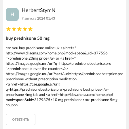
HerbertStymN
H
7 августа 2024 01:43
buy prednisone 50 mg
can you buy prednisone online uk <a href="
http://www.dllaoma.com/home.php?mod=space&uid=377556
">prednisone 20mg price</a> or <a href="
https://images.google.mn/url?q=https://prednisonebestprice.pro
">prednisone uk over the counter</a>
https://images.google.mu/url?sa=t&url=https://prednisonebestprice.pro
prednisone without prescription medication
<a href=https://cse.google.al/url?
q=https://prednisonebestprice.pro>prednisone best prices</a>
prednisone 4mg tab and <a href=http://bbs.cheaa.com/home.php?
mod=space&uid=3179375>10 mg prednisone</a> prednisone 5mg
coupon
ОТВЕТИТЬ