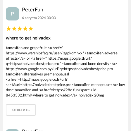
PeterFuh
P
6 августа 2024 00:03
where to get nolvadex
tamoxifen and grapefruit <a href="
https://www.warshipsfaq.ru/user/izgpkdmhxx ">tamoxifen adverse
effects</a> or <a href=" https://maps.google.tl/url?
q=https://nolvadexbestprice.pro ">tamoxifen and bone density</a>
https://www.google.com.py/url?q=https://nolvadexbestprice.pro
tamoxifen alternatives premenopausal
<a href=http://maps.google.co.ls/url?
sa=t&url=https://nolvadexbestprice.pro>tamoxifen menopause</a> low
dose tamoxifen and <a href=https://98e.fun/space-uid-
8453332.html>where to get nolvadex</a> nolvadex 20mg
ОТВЕТИТЬ