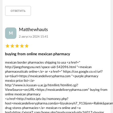
ОТВЕТИТЬ
Matthewhauts
M
2 августа 2024 15:41
buying from online mexican pharmacy
mexican border pharmacies shipping to usa <a href="
http://jiangzhongyou.net/space-uid-542096.html ">mexican
pharmaceuticals online</a> or <a href=" https://cse.google.co.vi/url?
sa=t&url=https://mexicandeliverypharma.com ">purple pharmacy
mexico price list</a>
http:"//www.is.kyusan-u.ac.jp/htmllint/htmllint.cgi?
ViewSource=on;URL=https://mexicandeliverypharma.com" buying from
online mexican pharmacy
<a href=http://notice.iptv.by/nomoney.php?
host=mexicandeliverypharma.com&n=lizyukovyh7_913&nm=Ralink&params
drug stores pharmacies</a> mexican rx online and <a
href=https://xiazai7.com/home.php?mod=space&uid=26017>buying