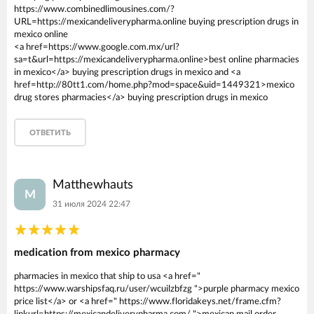
https://www.combinedlimousines.com/?
URL=https://mexicandeliverypharma.online buying prescription drugs in
mexico online
<a href=https://www.google.com.mx/url?
sa=t&url=https://mexicandeliverypharma.online>best online pharmacies
in mexico</a> buying prescription drugs in mexico and <a
href=http://80tt1.com/home.php?mod=space&uid=1449321>mexico
drug stores pharmacies</a> buying prescription drugs in mexico
ОТВЕТИТЬ
Matthewhauts
M
31 июля 2024 22:47
medication from mexico pharmacy
pharmacies in mexico that ship to usa <a href="
https://www.warshipsfaq.ru/user/wcuilzbfzg ">purple pharmacy mexico
price list</a> or <a href=" https://www.floridakeys.net/frame.cfm?