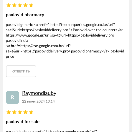
paxlovid pharmacy
paxlovid generic <a href=" http://toolbarqueries.google.co.ke/url?
sa=i&url=https://paxloviddelivery.pro ">Paxlovid over the counter</a>
https://www.google.gr/url?sa=t&url=https://paxloviddelivery.pro
paxlovid india
<a href=https://cse.google.com.bz/url?
sa=t&url=https://paxloviddelivery.pro>paxlovid pharmacy</a> paxlovid
price
ОТВЕТИТЬ
Raymondlauby
R
22 июля 2024 13:14
paxlovid for sale
paxlovid price <a href=" https://cse.google.com.gh/url?