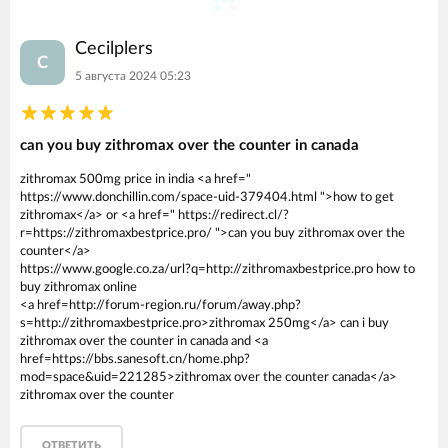
Cecilplers
C
5 августа 2024 05:23
can you buy zithromax over the counter in canada
zithromax 500mg price in india <a href="
https://www.donchillin.com/space-uid-379404.html ">how to get
zithromax</a> or <a href=" https://redirect.cl/?
r=https://zithromaxbestprice.pro/ ">can you buy zithromax over the
counter</a>
https://www.google.co.za/url?q=http://zithromaxbestprice.pro how to
buy zithromax online
<a href=http://forum-region.ru/forum/away.php?
s=http://zithromaxbestprice.pro>zithromax 250mg</a> can i buy
zithromax over the counter in canada and <a
href=https://bbs.sanesoft.cn/home.php?
mod=space&uid=221285>zithromax over the counter canada</a>
zithromax over the counter
ОТВЕТИТЬ