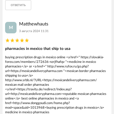
ОТВЕТИТЬ
Matthewhauts
M
3 августа 2024 11:31
pharmacies in mexico that ship to usa
buying prescription drugs in mexico online <a href=" https://slovakia-
forex.com/members/272636-nzrjfhafqv ">medicine in mexico
pharmacies</a> or <a href=" http://www.rufox.ru/go.php?
url=https://mexicandeliverypharma.com ">mexican border pharmacies
shipping to usa</a>
http://www.srbb.nl/?URL=https://mexicandeliverypharma.com/
mexican mail order pharmacies
<a href=https://travity.de/redirect/Index.asp?
url=http://mexicandeliverypharma.com>reputable mexican pharmacies
online</a> best online pharmacies in mexico and <a
href=http://www.donggoudi.com/home.php?
mod=space&uid=1013968>buying prescription drugs in mexico</a>
medicine in mexico pharmacies