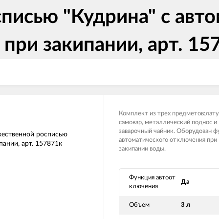
писью "Кудрина" с авт
при закипании, арт. 15
Комплект из трех предметов:лат
самовар, металлический поднос и
заварочный чайник. Оборудован 
автоматического отключения при
закипании воды.
Функция автоот
Да
ключения
Объем
3 л