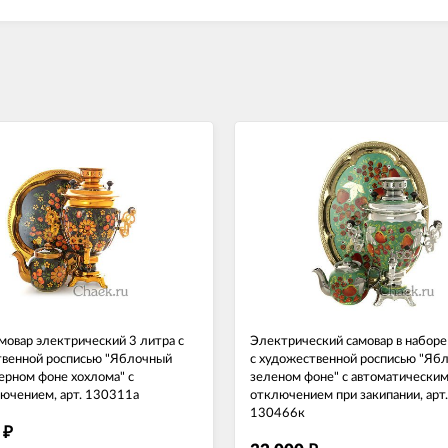
мовар электрический 3 литра с
Электрический самовар в наборе
венной росписью "Яблочный
с художественной росписью "Ябл
черном фоне хохлома" с
зеленом фоне" с автоматически
ючением, арт. 130311а
отключением при закипании, арт.
130466к
0
₽