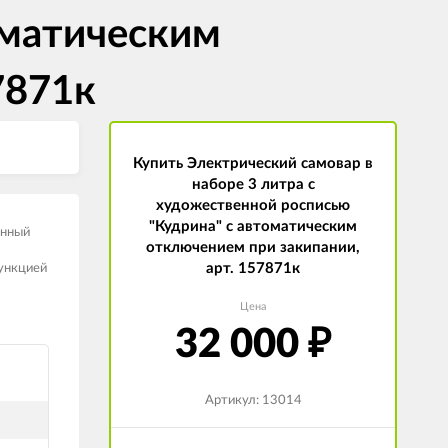
оматическим
7871к
Купить Электрический самовар в
наборе 3 литра с
художественной росписью
"Кудрина" с автоматическим
унный
отключением при закипании,
арт. 157871к
функцией
Цена
32 000
₽
Артикул: 13014