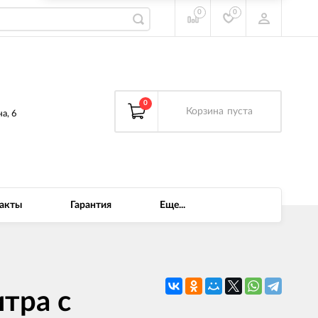
0
0
0
Корзина
пуста
а, 6
акты
Гарантия
Еще...
тра с