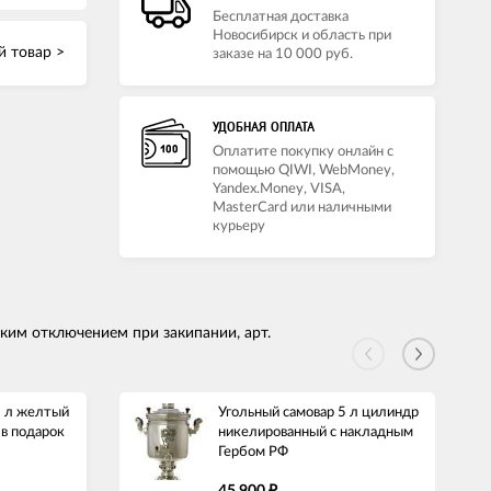
Бесплатная доставка
Новосибирск и область при
 товар >
заказе на 10 000 руб.
УДОБНАЯ ОПЛАТА
Оплатите покупку онлайн с
помощью QIWI, WebMoney,
Yandex.Money, VISA,
MasterCard или наличными
курьеру
ким отключением при закипании, арт.
5 л желтый
Угольный самовар 5 л цилиндр
 в подарок
никелированный с накладным
Гербом РФ
45 900
₽