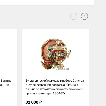
 3 литра
Электрический самовар в наборе 3 литра
Элект
оки на
с художественной росписью "Птица в
с рос
м
рябине" с автоматическим отключением
мелка
при закипании, арт. 130467к
1304
32 000
32 
₽