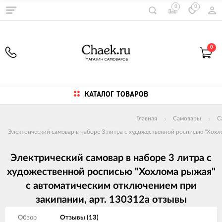
0
0
0
КАТАЛОГ ТОВАРОВ
Главная
Самовары
С
Электрический самовар в наборе 3 литра с художественной росписью "Хохл
Электрический самовар в наборе 3 литра с
художественной росписью "Хохлома рыжая"
с автоматическим отключением при
закипании, арт. 130312а отзывы
Обзор
Отзывы (
13
)