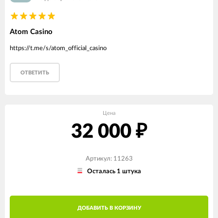
Atom Casino
https://t.me/s/atom_official_casino
ОТВЕТИТЬ
Цена
32 000
₽
Артикул: 11263
Осталась 1 штука
ДОБАВИТЬ В КОРЗИНУ