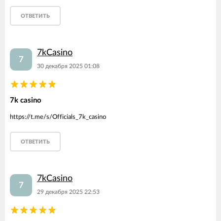
ОТВЕТИТЬ
7kCasino
7
30 декабря 2025 01:08
7k casino
https://t.me/s/Officials_7k_casino
ОТВЕТИТЬ
7kCasino
7
29 декабря 2025 22:53