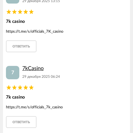
29 декабря 2025 13:15
7k casino
https://t.me/s/officials_7K_casino
ОТВЕТИТЬ
7kCasino
7
29 декабря 2025 06:24
7k casino
https://t.me/s/officials_7k_casino
ОТВЕТИТЬ