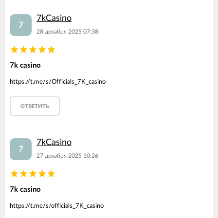
7kCasino
7
28 декабря 2025 07:38
7k casino
https://t.me/s/Officials_7K_casino
ОТВЕТИТЬ
7kCasino
7
27 декабря 2025 10:26
7k casino
https://t.me/s/officials_7K_casino