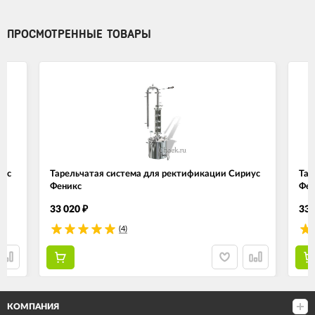
ПРОСМОТРЕННЫЕ ТОВАРЫ
иус
Тарельчатая система для ректификации Сириус
Тар
Феникс
Фен
33 020
33 
₽
(4)
КОМПАНИЯ