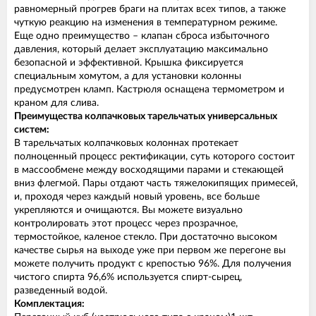
равномерный прогрев браги на плитах всех типов, а также
чуткую реакцию на изменения в температурном режиме.
Еще одно преимущество – клапан сброса избыточного
давления, который делает эксплуатацию максимально
безопасной и эффективной. Крышка фиксируется
специальным хомутом, а для установки колонны
предусмотрен кламп. Кастрюля оснащена термометром и
краном для слива.
Преимущества колпачковых тарельчатых универсальных
систем:
В тарельчатых колпачковых колоннах протекает
полноценный процесс ректификации, суть которого состоит
в массообмене между восходящими парами и стекающей
вниз флегмой. Пары отдают часть тяжелокипящих примесей,
и, проходя через каждый новый уровень, все больше
укрепляются и очищаются. Вы можете визуально
контролировать этот процесс через прозрачное,
термостойкое, каленое стекло. При достаточно высоком
качестве сырья на выходе уже при первом же перегоне вы
можете получить продукт с крепостью 96%. Для получения
чистого спирта 96,6% используется спирт-сырец,
разведенный водой.
Комплектация: