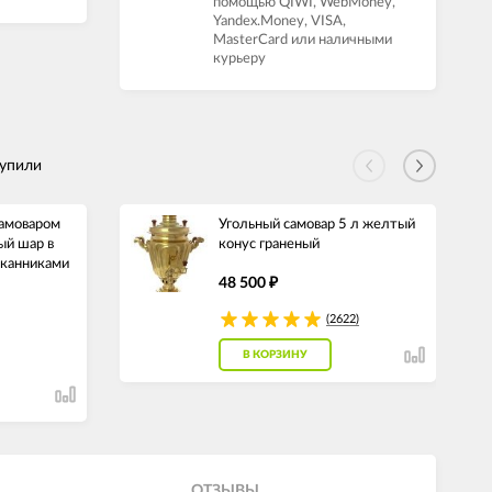
помощью QIWI, WebMoney,
Yandex.Money, VISA,
MasterCard или наличными
курьеру
купили
самоваром
Угольный самовар 5 л желтый
ый шар в
конус граненый
аканниками
48 500
₽
(2622)
В КОРЗИНУ
ОТЗЫВЫ