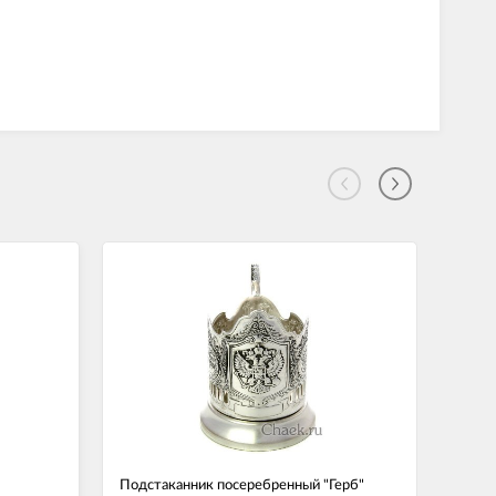
Подстаканник посеребренный "Герб"
Подст