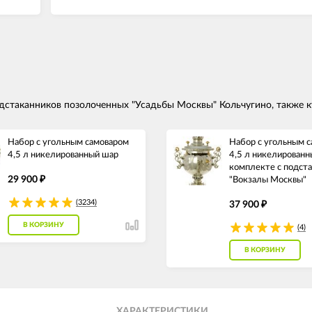
дстаканников позолоченных "Усадьбы Москвы" Кольчугино, также 
Набор с угольным самоваром
Набор с угольным 
4,5 л никелированный шар
4,5 л никелированн
комплекте с подст
29 900
₽
"Вокзалы Москвы"
(3234)
37 900
₽
В КОРЗИНУ
(4)
В КОРЗИНУ
ХАРАКТЕРИСТИКИ