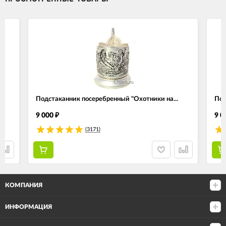
Подстаканник посеребренный "Охотники на...
Под
9 000
9 0
₽
(3171)
КОМПАНИЯ
ИНФОРМАЦИЯ