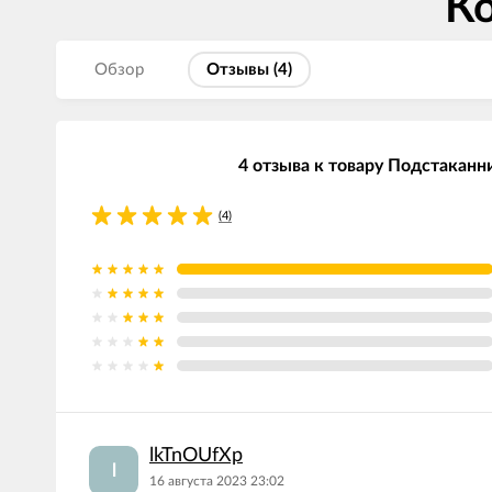
К
Обзор
Отзывы (
4
)
4 отзыва к товару Подстаканн
(4)
lkTnOUfXp
l
16 августа 2023 23:02