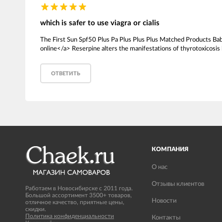
which is safer to use viagra or cialis
The First Sun Spf50 Plus Pa Plus Plus Plus Matched Products Bab
online</a> Reserpine alters the manifestations of thyrotoxicosis
ОТВЕТИТЬ
КОМПАНИЯ
О нас
Отзывы клиентов
Работаем в Новосибирске с 2011 года.
Большой ассортимент 3500+ товаров,
Новости
отличное качество, приятные цены,
скидки.
Политика конфиденциальности
Контакты