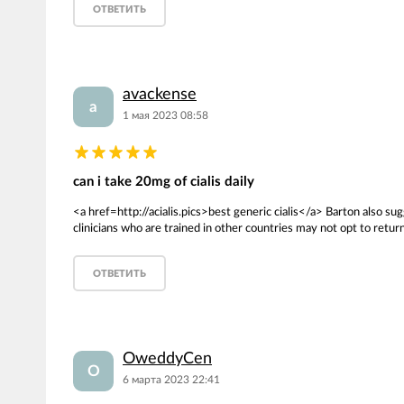
ОТВЕТИТЬ
avackense
a
1 мая 2023 08:58
can i take 20mg of cialis daily
<a href=http://acialis.pics>best generic cialis</a> Barton also sug
clinicians who are trained in other countries may not opt to retur
ОТВЕТИТЬ
OweddyCen
O
6 марта 2023 22:41