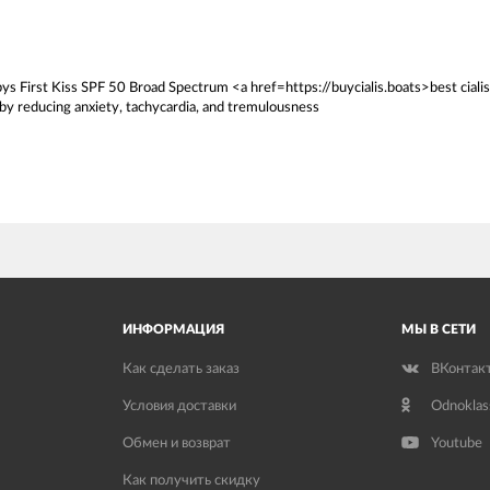
ys First Kiss SPF 50 Broad Spectrum <a href=https://buycialis.boats>best cialis
 by reducing anxiety, tachycardia, and tremulousness
ИНФОРМАЦИЯ
МЫ В СЕТИ
Как сделать заказ
ВКонтак
Условия доставки
Odnoklas
Обмен и возврат
Youtube
Как получить скидку