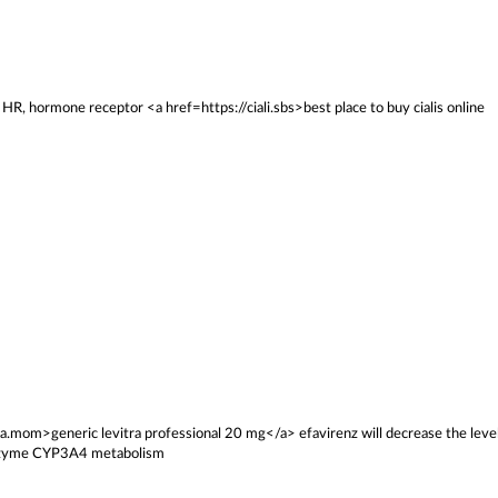
R, hormone receptor <a href=https://ciali.sbs>best place to buy cialis online
ra.mom>generic levitra professional 20 mg</a> efavirenz will decrease the level
l enzyme CYP3A4 metabolism