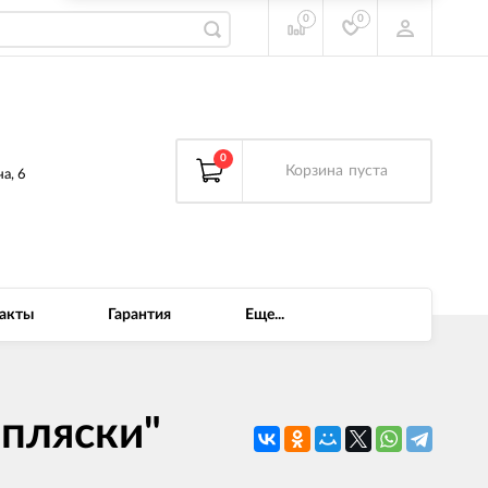
0
0
0
Корзина
пуста
а, 6
акты
Гарантия
Еще...
 пляски"