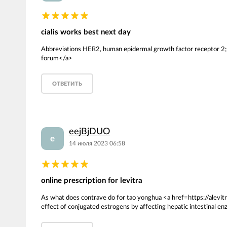
cialis works best next day
Abbreviations HER2, human epidermal growth factor receptor 2; H
forum</a>
ОТВЕТИТЬ
eejBjDUO
e
14 июля 2023 06:58
online prescription for levitra
As what does contrave do for tao yonghua <a href=https://alevit
effect of conjugated estrogens by affecting hepatic intestina