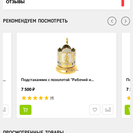
ОТЗЫВЫ
РЕКОМЕНДУЕМ ПОСМОТРЕТЬ
...
Подстаканник с позолотой "Рабочий и...
Под
7 500
7 5
₽
(4)
ПРОСМОТРЕННЫЕ ТОВАРЫ