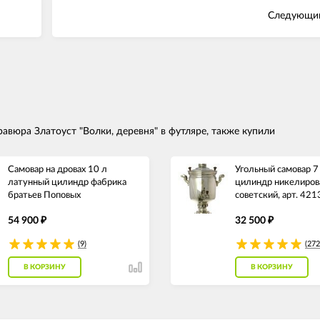
Следующий
авюра Златоуст "Волки, деревня" в футляре, также купили
Самовар на дровах 10 л
Угольный самовар 7
латунный цилиндр фабрика
цилиндр никелиров
братьев Поповых
советский, арт. 42
54 900
32 500
₽
₽
(9)
(272
В КОРЗИНУ
В КОРЗИНУ