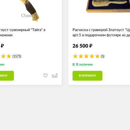
оуст сувенирный "Тайга" в
Расческа с гравюрой Златоуст "
 ножнах
арт.5 в подарочном футляре из д
0
26 500
₽
₽
(1575)
(5)
чии
В наличии
ЗИНУ
В КОРЗИНУ