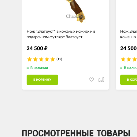
Нож "Златоуст" в кожаных ножнах и в
Нож Злат
подарочном футляре Златоуст
кожаных
24 500
24 50
₽
(12)
В наличии
В нали
В КОРЗИНУ
В КОР
ПРОСМОТРЕННЫЕ ТОВАРЫ