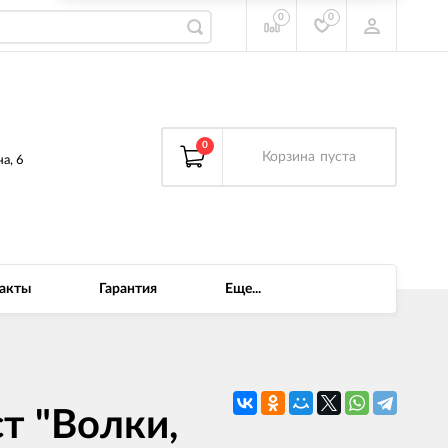
0
0
0
Корзина
пуста
а, 6
акты
Гарантия
Еще...
т "Волки,