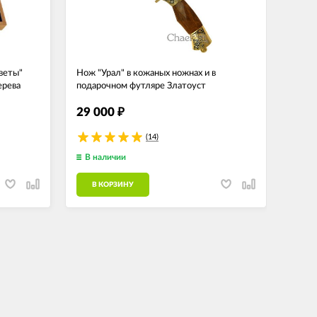
Цветы"
Нож "Урал" в кожаных ножнах и в
Визит
ерева
подарочном футляре Златоуст
подар
29 000
12 
₽
(14)
В наличии
В н
В КОРЗИНУ
В