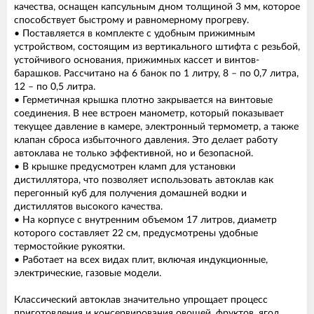
качества, оснащен капсульным дном толщиной 3 мм, которое
способствует быстрому и равномерному прогреву.
• Поставляется в комплекте с удобным прижимным
устройством, состоящим из вертикального штифта с резьбой,
устойчивого основания, прижимных кассет и винтов-
барашков. Рассчитано на 6 банок по 1 литру, 8 – по 0,7 литра,
12 – по 0,5 литра.
• Герметичная крышка плотно закрывается на винтовые
соединения. В нее встроен манометр, который показывает
текущее давление в камере, электронный термометр, а также
клапан сброса избыточного давления. Это делает работу
автоклава не только эффективной, но и безопасной.
• В крышке предусмотрен кламп для установки
дистиллятора, что позволяет использовать автоклав как
перегонный куб для получения домашней водки и
дистиллятов высокого качества.
• На корпусе с внутренним объемом 17 литров, диаметр
которого составляет 22 см, предусмотрены удобные
термостойкие рукоятки.
• Работает на всех видах плит, включая индукционные,
электрические, газовые модели.
Классический автоклав значительно упрощает процесс
приготовления и консервирования овощей, фруктов, ягод,