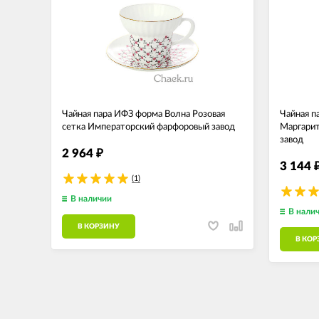
Чайная пара ИФЗ форма Волна Розовая
Чайная п
сетка Императорский фарфоровый завод
Маргари
завод
2 964
₽
3 144
(1)
В наличии
В нали
В КОРЗИНУ
В КОР