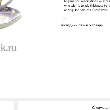
to genetics, medications, or stre
who wish is to add thickness to h
or disguise hair loss Those who...
Последний отзыв о товаре
Следующий