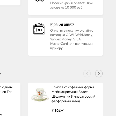
Новосибирск и область при
заказе на 10 000 руб.
УДОБНАЯ ОПЛАТА
Оплатите покупку онлайн с
помощью QIWI, WebMoney,
Yandex.Money, VISA,
MasterCard или наличными
курьеру
и
блюдцем
Комплект кофейный форма
унок Три
Майская рисунок Балет
Щелкунчик Императорский
фарфоровый завод
7 162
₽
4)