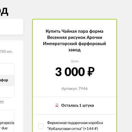
од
Купить Чайная пара форма
Весенняя рисунок Арочки
Императорский фарфоровый
завод
250 мл.
Цена
3 000
₽
рфор
Артикул: 7946
ки
Осталась 1 штука
propecia
Фирменная подарочная коробка
r due
"Кобальтовая сетка" (+
144
)
₽