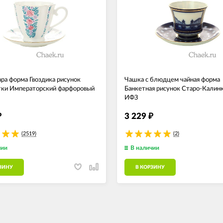
ара форма Гвоздика рисунок
Чашка с блюдцем чайная форма
тки Императорский фарфоровый
Банкетная рисунок Старо-Калин
ИФЗ
3 229
₽
₽
(2519)
(2)
чии
В наличии
ЗИНУ
В КОРЗИНУ