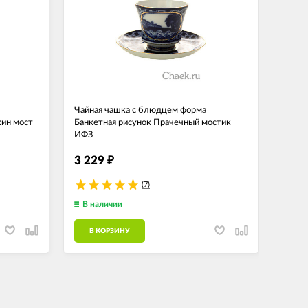
Чайная чашка с блюдцем форма
Чайна
кин мост
Банкетная рисунок Прачечный мостик
Золот
ИФЗ
фарфо
3 229
2 7
₽
(7)
В наличии
В н
В КОРЗИНУ
В