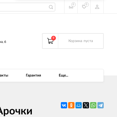
0
0
0
Корзина
пуста
а, 6
акты
Гарантия
Еще...
Арочки