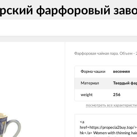
рский фарфоровый зав
Фарфоровая чайная пара. Объем - 
Форма чашки
весенняя
Материал
Твердый фа
weight
256
посмотреть все характеристи
<a
href=https://propecia2buy.top/>
hk</a> Women with thinning hai