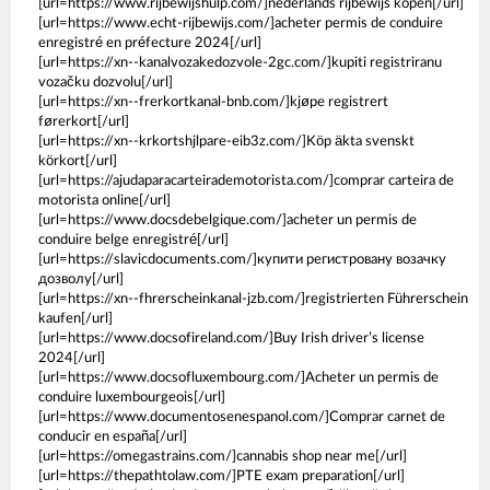
[url=https://www.rijbewijshulp.com/]nederlands rijbewijs kopen[/url]
[url=https://www.echt-rijbewijs.com/]acheter permis de conduire
enregistré en préfecture 2024[/url]
[url=https://xn--kanalvozakedozvole-2gc.com/]kupiti registriranu
vozačku dozvolu[/url]
[url=https://xn--frerkortkanal-bnb.com/]kjøpe registrert
førerkort[/url]
[url=https://xn--krkortshjlpare-eib3z.com/]Köp äkta svenskt
körkort[/url]
[url=https://ajudaparacarteirademotorista.com/]comprar carteira de
motorista online[/url]
[url=https://www.docsdebelgique.com/]acheter un permis de
conduire belge enregistré[/url]
[url=https://slavicdocuments.com/]купити регистровану возачку
дозволу[/url]
[url=https://xn--fhrerscheinkanal-jzb.com/]registrierten Führerschein
kaufen[/url]
[url=https://www.docsofireland.com/]Buy Irish driver’s license
2024[/url]
[url=https://www.docsofluxembourg.com/]Acheter un permis de
conduire luxembourgeois[/url]
[url=https://www.documentosenespanol.com/]Comprar carnet de
conducir en españa[/url]
[url=https://omegastrains.com/]cannabis shop near me[/url]
[url=https://thepathtolaw.com/]PTE exam preparation[/url]