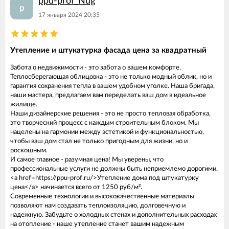
ppu-prof_Nug
p
17 января 2024 20:35
Утепление и штукатурка фасада цена за квадратный
Забота о недвижимости - это забота о вашем комфорте.
Теплосберегающая облицовка - это не только модный облик, но и
гарантия сохранения тепла в вашем удобном уголке. Наша бригада,
наши мастера, предлагаем вам переделать ваш дом в идеальное
жилище.
Наши дизайнерские решения - это не просто тепловая обработка,
это творческий процесс с каждым строительным блоком. Мы
нацелены на гармонии между эстетикой и функциональностью,
чтобы ваш дом стал не только пригодным для жизни, но и
роскошным.
И самое главное - разумная цена! Мы уверены, что
профессиональные услуги не должны быть неприемлемо дорогими.
<a href=https://ppu-prof.ru/>Утепление дома под штукатурку
цена</a> начинается всего от 1250 руб/м².
Современные технологии и высококачественные материалы
позволяют нам создавать теплоизоляцию, долговечную и
надежную. Забудьте о холодных стенах и дополнительных расходах
на отопление - наше утепление станет вашим надежным