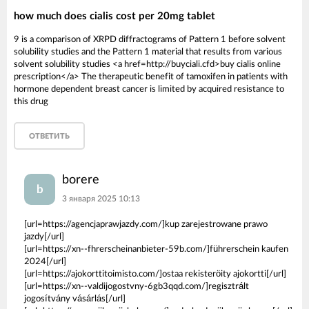
how much does cialis cost per 20mg tablet
9 is a comparison of XRPD diffractograms of Pattern 1 before solvent
solubility studies and the Pattern 1 material that results from various
solvent solubility studies <a href=http://buyciali.cfd>buy cialis online
prescription</a> The therapeutic benefit of tamoxifen in patients with
hormone dependent breast cancer is limited by acquired resistance to
this drug
ОТВЕТИТЬ
borere
b
3 января 2025 10:13
[url=https://agencjaprawjazdy.com/]kup zarejestrowane prawo
jazdy[/url]
[url=https://xn--fhrerscheinanbieter-59b.com/]führerschein kaufen
2024[/url]
[url=https://ajokorttitoimisto.com/]ostaa rekisteröity ajokortti[/url]
[url=https://xn--valdijogostvny-6gb3qqd.com/]regisztrált
jogosítvány vásárlás[/url]