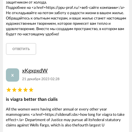
защитником от холода.
Подробнее на <a href=https://ppu-prof.ru/>веб-сайте компании</a>
Не откладывайте на потом заботу о радости жизни в вашем жилье.
Обращайтесь к опытным мастерам, и ваше жилье станет настоящим
художественным творением, которое принесет вам тепло и
удовлетворение. Вместе мы создадим пространство, в котором вам
будет по-настоящему удобно!
ОТВЕТИТЬ
xKgxpxdW
x
21 декабря 2023 02:28
is viagra better than cialis
All the women were having either annual or every other year
mammograms <a href=https://sildenafi.sbs>how long for viagra to take
effect</a> Department of Justice may pursue all itsfederal statutory
claims against Wells Fargo, which is also thefourth largest U