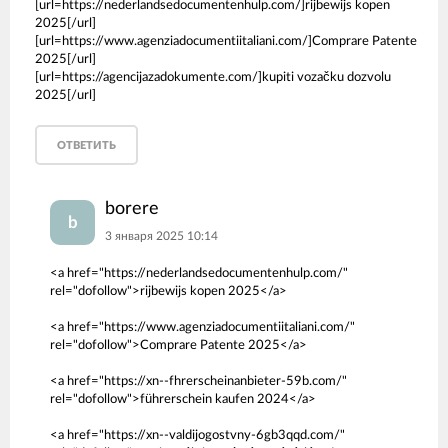
[url=https://nederlandsedocumentenhulp.com/]rijbewijs kopen
2025[/url]
[url=https://www.agenziadocumentiitaliani.com/]Comprare Patente
2025[/url]
[url=https://agencijazadokumente.com/]kupiti vozačku dozvolu
2025[/url]
ОТВЕТИТЬ
borere
b
3 января 2025 10:14
<a href="https://nederlandsedocumentenhulp.com/"
rel="dofollow">rijbewijs kopen 2025</a>
<a href="https://www.agenziadocumentiitaliani.com/"
rel="dofollow">Comprare Patente 2025</a>
<a href="https://xn--fhrerscheinanbieter-59b.com/"
rel="dofollow">führerschein kaufen 2024</a>
<a href="https://xn--valdijogostvny-6gb3qqd.com/"