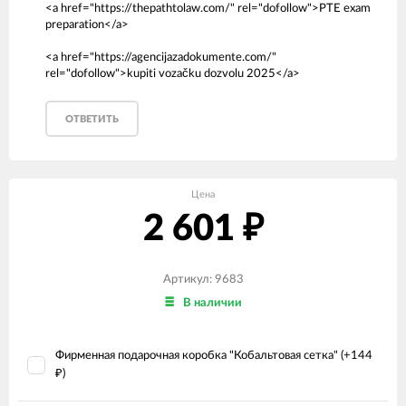
<a href="https://thepathtolaw.com/" rel="dofollow">PTE exam
preparation</a>
<a href="https://agencijazadokumente.com/"
rel="dofollow">kupiti vozačku dozvolu 2025</a>
ОТВЕТИТЬ
Цена
2 601
₽
Артикул: 9683
В наличии
Фирменная подарочная коробка "Кобальтовая сетка" (+
144
)
₽