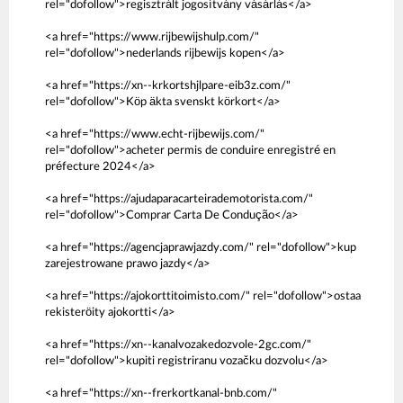
rel="dofollow">regisztrált jogosítvány vásárlás</a>
<a href="https://www.rijbewijshulp.com/"
rel="dofollow">nederlands rijbewijs kopen</a>
<a href="https://xn--krkortshjlpare-eib3z.com/"
rel="dofollow">Köp äkta svenskt körkort</a>
<a href="https://www.echt-rijbewijs.com/"
rel="dofollow">acheter permis de conduire enregistré en
préfecture 2024</a>
<a href="https://ajudaparacarteirademotorista.com/"
rel="dofollow">Comprar Carta De Condução</a>
<a href="https://agencjaprawjazdy.com/" rel="dofollow">kup
zarejestrowane prawo jazdy</a>
<a href="https://ajokorttitoimisto.com/" rel="dofollow">ostaa
rekisteröity ajokortti</a>
<a href="https://xn--kanalvozakedozvole-2gc.com/"
rel="dofollow">kupiti registriranu vozačku dozvolu</a>
<a href="https://xn--frerkortkanal-bnb.com/"