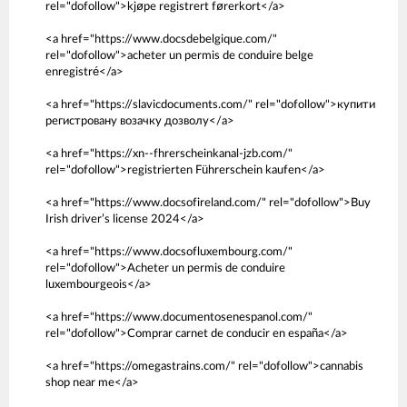
rel="dofollow">kjøpe registrert førerkort</a>
<a href="https://www.docsdebelgique.com/"
rel="dofollow">acheter un permis de conduire belge
enregistré</a>
<a href="https://slavicdocuments.com/" rel="dofollow">купити
регистровану возачку дозволу</a>
<a href="https://xn--fhrerscheinkanal-jzb.com/"
rel="dofollow">registrierten Führerschein kaufen</a>
<a href="https://www.docsofireland.com/" rel="dofollow">Buy
Irish driver’s license 2024</a>
<a href="https://www.docsofluxembourg.com/"
rel="dofollow">Acheter un permis de conduire
luxembourgeois</a>
<a href="https://www.documentosenespanol.com/"
rel="dofollow">Comprar carnet de conducir en españa</a>
<a href="https://omegastrains.com/" rel="dofollow">cannabis
shop near me</a>