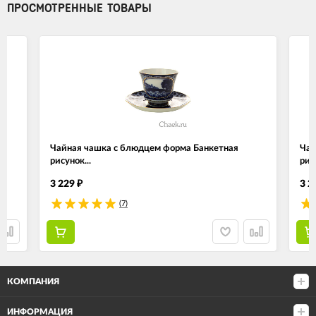
ПРОСМОТРЕННЫЕ ТОВАРЫ
Чайная чашка с блюдцем форма Банкетная
Чай
рисунок...
рис
3 229
3 2
₽
(7)
КОМПАНИЯ
ИНФОРМАЦИЯ