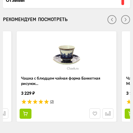
ОТЗЫВЫ
РЕКОМЕНДУЕМ ПОСМОТРЕТЬ
Чашка с блюдцем чайная форма Банкетная
Чай
рисунок...
Мар
3 229
3 1
₽
(2)