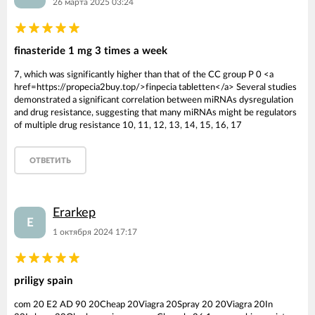
26 марта 2025 03:24
finasteride 1 mg 3 times a week
7, which was significantly higher than that of the CC group P 0 <a
href=https://propecia2buy.top/>finpecia tabletten</a> Several studies
demonstrated a significant correlation between miRNAs dysregulation
and drug resistance, suggesting that many miRNAs might be regulators
of multiple drug resistance 10, 11, 12, 13, 14, 15, 16, 17
ОТВЕТИТЬ
Erarkep
E
1 октября 2024 17:17
priligy spain
com 20 E2 AD 90 20Cheap 20Viagra 20Spray 20 20Viagra 20In