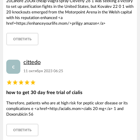
20Lahore 20Olx cheap viagra spray Cleverly 26 1 was seeking a victory
to set up unification fights in the United States, but Kovalev 22 0 1 with
20 knockouts emerged from the Motorpoint Arena in the Welsh capital
with his reputation enhanced <a
href=https://enhanceyourlife.mom/>priligy amazon</a>
ОТВЕТИТЬ
cittedo
c
11 октября 2023 06:25
how to get 30 day free trial of cialis
Therefore, patients who are at high risk for peptic ulcer disease or its
complications e <a href=http://acialis.mom>cialis 20 mg</a> 1 and
Doxorubicin 56
ОТВЕТИТЬ