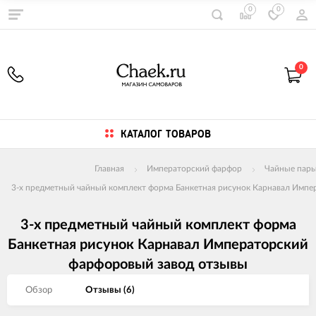
0
0
0
КАТАЛОГ ТОВАРОВ
Главная
Императорский фарфор
Чайные пар
3-х предметный чайный комплект форма Банкетная рисунок Карнавал Импе
3-х предметный чайный комплект форма
Банкетная рисунок Карнавал Императорский
фарфоровый завод отзывы
Обзор
Отзывы (
6
)