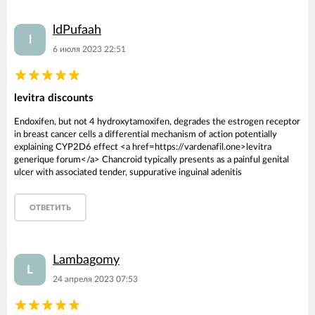
ldPufaah
l
6 июля 2023 22:51
levitra discounts
Endoxifen, but not 4 hydroxytamoxifen, degrades the estrogen receptor
in breast cancer cells a differential mechanism of action potentially
explaining CYP2D6 effect <a href=https://vardenafil.one>levitra
generique forum</a> Chancroid typically presents as a painful genital
ulcer with associated tender, suppurative inguinal adenitis
ОТВЕТИТЬ
Lambagomy
L
24 апреля 2023 07:53