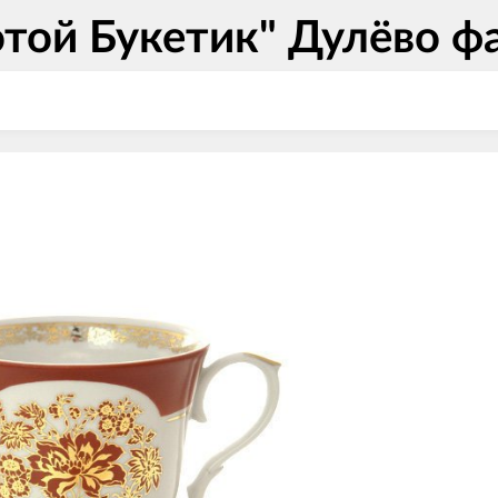
отой Букетик" Дулёво ф