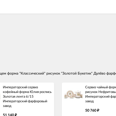
ем форма "Классический" рисунок "Золотой Букетик" Дулёво фарф
Императорский сервиз
Сервиз чайный форм
кофейный форма Юлия роспись
рисунок Нефритовы
Золотая лента 6/15
Императорский фа
Императорский фарфоровый
завод
завод
50 760
₽
51 140
₽