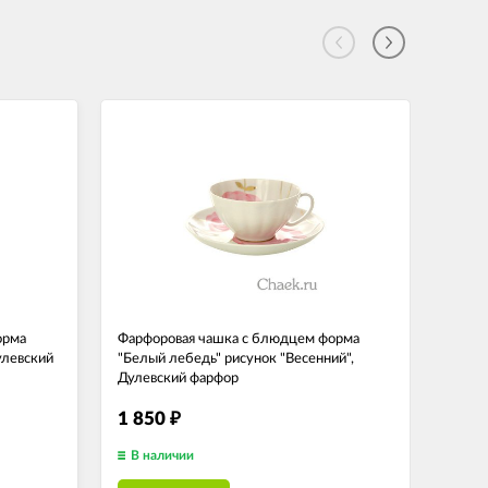
орма
Фарфоровая чашка с блюдцем форма
Фарфо
улевский
"Белый лебедь" рисунок "Весенний",
"Ност
Дулевский фарфор
Дулев
1 850
3 1
₽
В наличии
В н