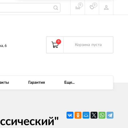
0
0
0
Корзина
пуста
а, 6
акты
Гарантия
Еще...
ссический"