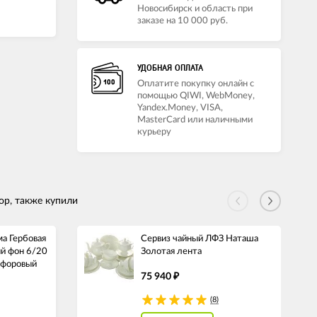
Новосибирск и область при
заказе на 10 000 руб.
УДОБНАЯ ОПЛАТА
Оплатите покупку онлайн с
помощью QIWI, WebMoney,
Yandex.Money, VISA,
MasterCard или наличными
курьеру
ор, также купили
а Гербовая
Сервиз чайный ЛФЗ Наташа
й фон 6/20
Золотая лента
рфоровый
75 940
₽
(8)