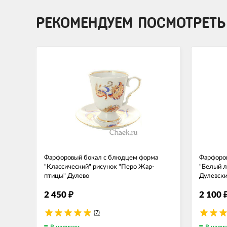
РЕКОМЕНДУЕМ ПОСМОТРЕТЬ
Фарфоровый бокал с блюдцем форма
Фарфоров
"Классический" рисунок "Перо Жар-
"Белый л
птицы" Дулево
Дулевски
2 450
2 100
₽
(7)
В наличии
В нали