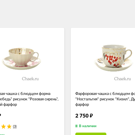
ая чашка с блюдцем форма
Фарфоровая чашка с блюдцем ф
ебедь" рисунок "Розовая сирень",
"Ностальгия" рисунок "Кизил", Д
й фарфор
фарфор
2 750
₽
₽
В наличии
(3)
чии