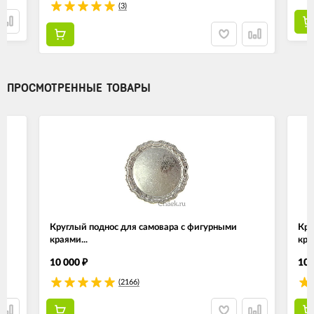
(3)
ПРОСМОТРЕННЫЕ ТОВАРЫ
Круглый поднос для самовара с фигурными
Кру
краями...
кра
10 000
10 
₽
(2166)