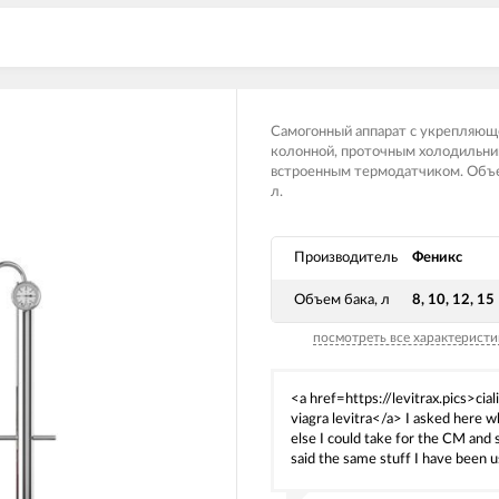
Самогонный аппарат с укрепляющ
колонной, проточным холодильни
встроенным термодатчиком. Объе
л.
Производитель
Феникс
Объем бака, л
8, 10, 12, 15
посмотреть все характеристи
<a href=https://levitrax.pics>ciali
viagra levitra</a> I asked here w
else I could take for the CM and 
said the same stuff I have been u