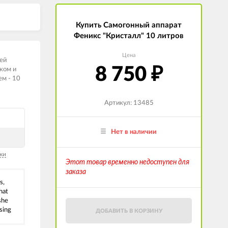
Купить Самогонный аппарат
Феникс "Кристалл" 10 литров
Цена
ей
8 750
ком и
₽
м - 10
Артикул: 13485
Нет в наличии
ки
Этот товар временно недоступен для
заказа
s,
hat
she
sing
ДОБАВИТЬ В КОРЗИНУ