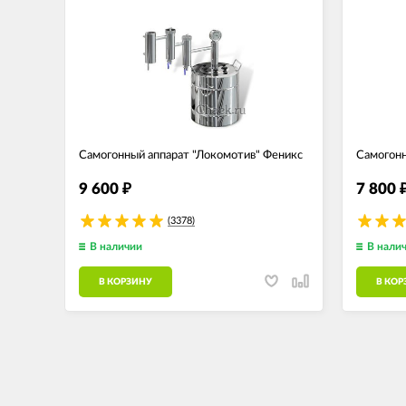
Самогонный аппарат "Локомотив" Феникс
Самогонн
9 600
7 800
₽
(3378)
В наличии
В нали
В КОРЗИНУ
В КОР