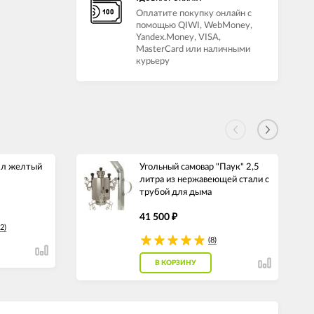
Оплатите покупку онлайн с
помощью QIWI, WebMoney,
Yandex.Money, VISA,
MasterCard или наличными
курьеру
5 л желтый
Угольный самовар "Паук" 2,5
литра из нержавеющей стали с
трубой для дыма
41 500
₽
2)
(8)
В КОРЗИНУ