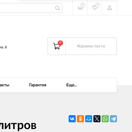
0
0
0
Корзина
пуста
а, 6
акты
Гарантия
Еще...
литров