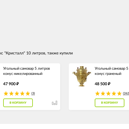
с "Кристалл" 10 литров, также купили
Угольный самовар 5 литров
Угольный самовар 
конус никелированный
конус граненый
47 900
48 500
₽
₽
(3)
(262
В КОРЗИНУ
В КОРЗИНУ