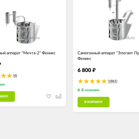
ый аппарат "Мечта-2" Феникс
Самогонный аппарат "Элегант Пр
Феникс
₽
6 800
₽
(6)
(1861)
чии
В наличии
ЗИНУ
В КОРЗИНУ