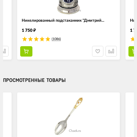
Никелированный подстаканник "Дмитрий...
Ник
1 750
1 7
₽
(1086)
ПРОСМОТРЕННЫЕ ТОВАРЫ