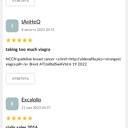
ОТВЕТИТЬ
tAnHeQ
t
8 августа 2023 20:51
taking too much viagra
NCCN guideline breast cancer <a href=http://sildenafila.pics>strongest
viagra pill</a> Brent ATlJaXbdSwAVtd 6 19 2022
ОТВЕТИТЬ
Excalplip
E
21 мая 2023 04:37
cialis sales 2016