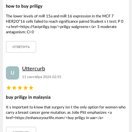
how to buy priligy
The lower levels of miR 15a and miR 16 expression in the MCF 7
HER2О”16 cells failed to reach significance paired Student s t test; P 0
<a href=https://fastpriligy.top/>priligy walgreens</a> 3 moderate
antagonism; CI 0
ОТВЕТИТЬ
Uttercurb
U
11 сентября 2024 02:55
buy priligy in malaysia
It s important to know that surgery isn t the only option for women who
carry a breast cancer gene mutation, as Jolie Pitt emphasizes <a
href=https://enhanceyourlife.mom/>buy priligy in uae</a>