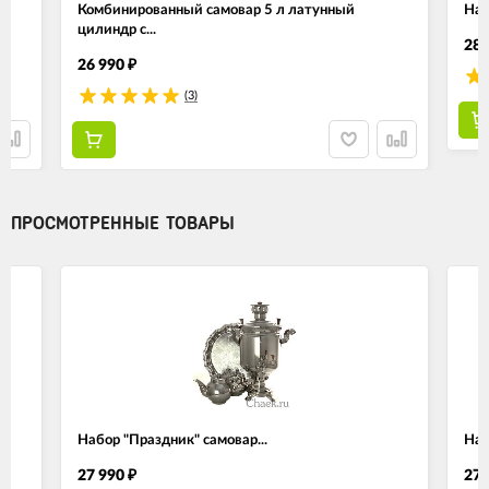
Комбинированный самовар 5 л латунный
Наб
цилиндр с...
28 
26 990
₽
(3)
ПРОСМОТРЕННЫЕ ТОВАРЫ
Набор "Праздник" самовар...
Наб
27 990
27 
₽