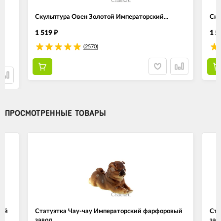
Скульптура Овен Золотой Императорский...
Ску
1 519
1 5
₽
(2570)
ПРОСМОТРЕННЫЕ ТОВАРЫ
вый
Статуэтка Чау-чау Императорский фарфоровый
Ста
завод
зав